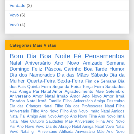
Verdade
(2)
Vovó
(6)
Vovô
(4)
Categorias Mais Vistas
Bom Dia
Boa Noite
Fé
Pensamentos
Natal
Aniversário
Ano Novo
Amizade
Semana
Domingo
Feliz Páscoa
Carinho
Boa Tarde
Humor
Dia dos Namorados
Dia das Mães
Sábado
Dia da
Mulher
Quarta-Feira
Sexta-Feira
Fim de Semana
Dia
dos Pais
Quinta-Feira
Segunda-Feira
Terça-Feira
Saudades
Paz
Amiga
Pai
Natal Amor
Agradecimento
Mãe
Setembro
Aniversário Amor
Natal Irmão
Amor
Ano Novo Amor
Irmã
Finados
Natal Irmã
Família
Filho
Aniversário Amiga
Dezembro
Dia das Crianças
Natal Filho
Dia dos Professores
Natal Filha
Aniversário Filho
Ano Novo Filho
Ano Novo Irmão
Natal Amigos
Natal Pai
Amigo
Ano Novo Amigo
Ano Novo Filha
Ano Novo Irmã
Natal Mãe
Outubro
Saudades Mãe
Aniversário Filha
Ano Novo
Pai
Ano Novo Vovó
Dia do Abraço
Natal Amiga
Natal Vovó
Natal
Vovô
Natal gif
Aniversário Afilhada
Aniversário Mãe
Ano Novo