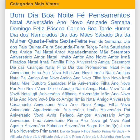
Categorias Mais Vistas
Bom Dia
Boa Noite
Fé
Pensamentos
Natal
Aniversário
Ano Novo
Amizade
Semana
Domingo
Feliz Páscoa
Carinho
Boa Tarde
Humor
Dia dos Namorados
Dia das Mães
Sábado
Dia da
Mulher
Quarta-Feira
Sexta-Feira
Fim de Semana
Dia
dos Pais
Quinta-Feira
Segunda-Feira
Terça-Feira
Saudades
Paz
Amiga
Pai
Natal Amor
Agradecimento
Mãe
Setembro
Aniversário Amor
Natal Irmão
Amor
Ano Novo Amor
Irmã
Finados
Natal Irmã
Família
Filho
Aniversário Amiga
Dezembro
Dia das Crianças
Natal Filho
Dia dos Professores
Natal Filha
Aniversário Filho
Ano Novo Filho
Ano Novo Irmão
Natal Amigos
Natal Pai
Amigo
Ano Novo Amigo
Ano Novo Filha
Ano Novo Irmã
Natal Mãe
Outubro
Saudades Mãe
Aniversário Filha
Ano Novo
Pai
Ano Novo Vovó
Dia do Abraço
Natal Amiga
Natal Vovó
Natal
Vovô
Natal gif
Aniversário Afilhada
Aniversário Mãe
Ano Novo
Mãe
Ano Novo Vovô
Dia do Amigo
Irmão
Natal Amigo
Aniversário
Casamento
Aniversário Vovó
Ano Novo Amiga
Filha
Vovó
Aniversário Agradecimento
Aniversário Irmão
Aniversário Pai
Aniversário Vovô
Avós
Feriado
Amigos
Aniversário Amigo
Aniversário Irmã
Aniversário Prima
Ano Novo gif
Vovô
Abril
Agosto
Aniversário Sobrinho
Aniversário Sogra
Fe
Irmã(o)
Julho
Maio
Novembro
Primavera
Dia da Sogra
Filhos
Junho
Prima
Verdade
-
A
Afilhada
Aniversário Afilhado
Aniversário Primo
Aniversário Sobrinha
Ano Novo