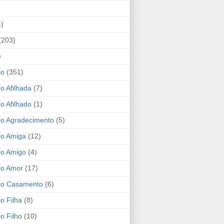
4)
(203)
)
io
(351)
io Afilhada
(7)
io Afilhado
(1)
io Agradecimento
(5)
io Amiga
(12)
io Amigo
(4)
io Amor
(17)
rio Casamento
(6)
io Filha
(8)
io Filho
(10)