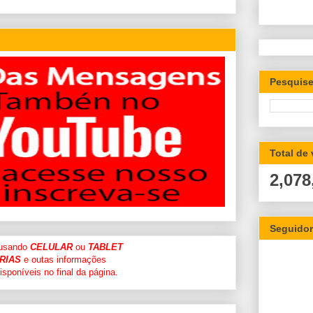
Pesquise
Total de
2,078
Seguido
 usando
CELULAR
ou
TABLET
RIAS
e outas informações
sponíveis no final da página.