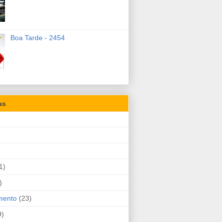
Boa Tarde - 2454
as
1)
)
mento
(23)
9)