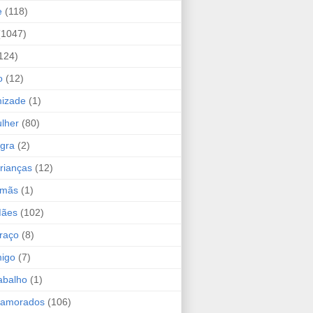
e
(118)
(1047)
124)
o
(12)
mizade
(1)
lher
(80)
ogra
(2)
rianças
(12)
rmãs
(1)
Mães
(102)
raço
(8)
migo
(7)
abalho
(1)
Namorados
(106)