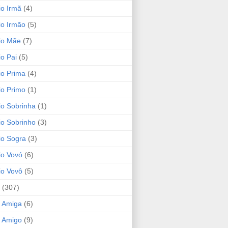
io Irmã
(4)
io Irmão
(5)
io Mãe
(7)
io Pai
(5)
io Prima
(4)
io Primo
(1)
io Sobrinha
(1)
io Sobrinho
(3)
io Sogra
(3)
io Vovó
(6)
io Vovô
(5)
(307)
 Amiga
(6)
 Amigo
(9)