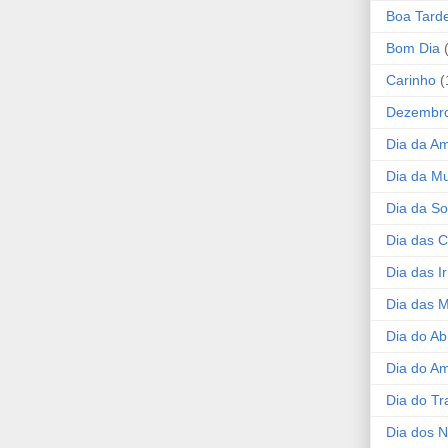
Boa Tard
Bom Dia
Carinho
(
Dezembr
Dia da A
Dia da Mu
Dia da S
Dia das C
Dia das I
Dia das 
Dia do Ab
Dia do A
Dia do Tr
Dia dos 