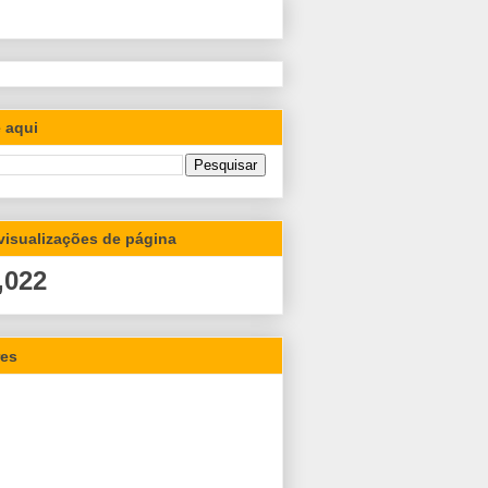
 aqui
 visualizações de página
,022
res