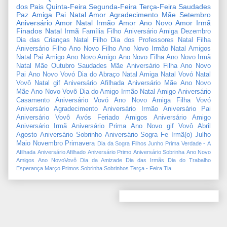
dos Pais
Quinta-Feira
Segunda-Feira
Terça-Feira
Saudades
Paz
Amiga
Pai
Natal Amor
Agradecimento
Mãe
Setembro
Aniversário Amor
Natal Irmão
Amor
Ano Novo Amor
Irmã
Finados
Natal Irmã
Família
Filho
Aniversário Amiga
Dezembro
Dia das Crianças
Natal Filho
Dia dos Professores
Natal Filha
Aniversário Filho
Ano Novo Filho
Ano Novo Irmão
Natal Amigos
Natal Pai
Amigo
Ano Novo Amigo
Ano Novo Filha
Ano Novo Irmã
Natal Mãe
Outubro
Saudades Mãe
Aniversário Filha
Ano Novo
Pai
Ano Novo Vovó
Dia do Abraço
Natal Amiga
Natal Vovó
Natal
Vovô
Natal gif
Aniversário Afilhada
Aniversário Mãe
Ano Novo
Mãe
Ano Novo Vovô
Dia do Amigo
Irmão
Natal Amigo
Aniversário
Casamento
Aniversário Vovó
Ano Novo Amiga
Filha
Vovó
Aniversário Agradecimento
Aniversário Irmão
Aniversário Pai
Aniversário Vovô
Avós
Feriado
Amigos
Aniversário Amigo
Aniversário Irmã
Aniversário Prima
Ano Novo gif
Vovô
Abril
Agosto
Aniversário Sobrinho
Aniversário Sogra
Fe
Irmã(o)
Julho
Maio
Novembro
Primavera
Dia da Sogra
Filhos
Junho
Prima
Verdade
-
A
Afilhada
Aniversário Afilhado
Aniversário Primo
Aniversário Sobrinha
Ano Novo
Amigos
Ano NovoVovô
Dia da Amizade
Dia das Irmãs
Dia do Trabalho
Esperança
Março
Primos
Sobrinha
Sobrinhos
Terça - Feira
Tia