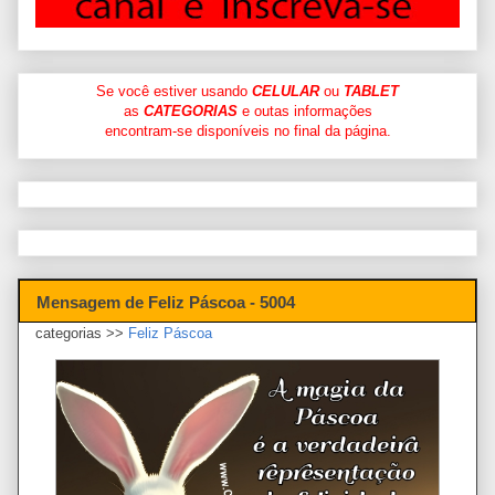
Se você estiver usando
CELULAR
ou
TABLET
as
CATEGORIAS
e outas informações
encontram-se disponíveis no final da página.
Mensagem de Feliz Páscoa - 5004
categorias >>
Feliz Páscoa