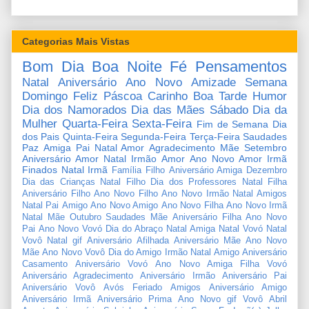
Categorias Mais Vistas
Bom Dia
Boa Noite
Fé
Pensamentos
Natal
Aniversário
Ano Novo
Amizade
Semana
Domingo
Feliz Páscoa
Carinho
Boa Tarde
Humor
Dia dos Namorados
Dia das Mães
Sábado
Dia da
Mulher
Quarta-Feira
Sexta-Feira
Fim de Semana
Dia
dos Pais
Quinta-Feira
Segunda-Feira
Terça-Feira
Saudades
Paz
Amiga
Pai
Natal Amor
Agradecimento
Mãe
Setembro
Aniversário Amor
Natal Irmão
Amor
Ano Novo Amor
Irmã
Finados
Natal Irmã
Família
Filho
Aniversário Amiga
Dezembro
Dia das Crianças
Natal Filho
Dia dos Professores
Natal Filha
Aniversário Filho
Ano Novo Filho
Ano Novo Irmão
Natal Amigos
Natal Pai
Amigo
Ano Novo Amigo
Ano Novo Filha
Ano Novo Irmã
Natal Mãe
Outubro
Saudades Mãe
Aniversário Filha
Ano Novo
Pai
Ano Novo Vovó
Dia do Abraço
Natal Amiga
Natal Vovó
Natal
Vovô
Natal gif
Aniversário Afilhada
Aniversário Mãe
Ano Novo
Mãe
Ano Novo Vovô
Dia do Amigo
Irmão
Natal Amigo
Aniversário
Casamento
Aniversário Vovó
Ano Novo Amiga
Filha
Vovó
Aniversário Agradecimento
Aniversário Irmão
Aniversário Pai
Aniversário Vovô
Avós
Feriado
Amigos
Aniversário Amigo
Aniversário Irmã
Aniversário Prima
Ano Novo gif
Vovô
Abril