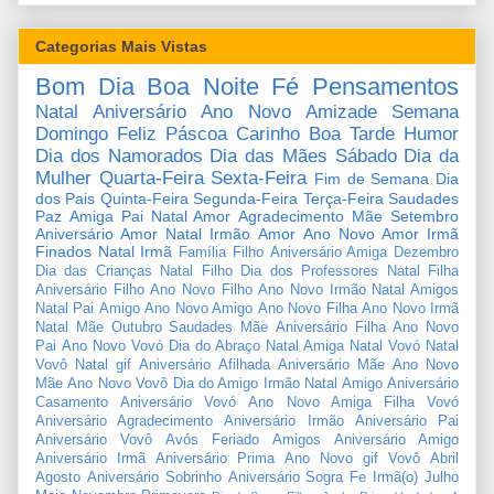
Categorias Mais Vistas
Bom Dia
Boa Noite
Fé
Pensamentos
Natal
Aniversário
Ano Novo
Amizade
Semana
Domingo
Feliz Páscoa
Carinho
Boa Tarde
Humor
Dia dos Namorados
Dia das Mães
Sábado
Dia da
Mulher
Quarta-Feira
Sexta-Feira
Fim de Semana
Dia
dos Pais
Quinta-Feira
Segunda-Feira
Terça-Feira
Saudades
Paz
Amiga
Pai
Natal Amor
Agradecimento
Mãe
Setembro
Aniversário Amor
Natal Irmão
Amor
Ano Novo Amor
Irmã
Finados
Natal Irmã
Família
Filho
Aniversário Amiga
Dezembro
Dia das Crianças
Natal Filho
Dia dos Professores
Natal Filha
Aniversário Filho
Ano Novo Filho
Ano Novo Irmão
Natal Amigos
Natal Pai
Amigo
Ano Novo Amigo
Ano Novo Filha
Ano Novo Irmã
Natal Mãe
Outubro
Saudades Mãe
Aniversário Filha
Ano Novo
Pai
Ano Novo Vovó
Dia do Abraço
Natal Amiga
Natal Vovó
Natal
Vovô
Natal gif
Aniversário Afilhada
Aniversário Mãe
Ano Novo
Mãe
Ano Novo Vovô
Dia do Amigo
Irmão
Natal Amigo
Aniversário
Casamento
Aniversário Vovó
Ano Novo Amiga
Filha
Vovó
Aniversário Agradecimento
Aniversário Irmão
Aniversário Pai
Aniversário Vovô
Avós
Feriado
Amigos
Aniversário Amigo
Aniversário Irmã
Aniversário Prima
Ano Novo gif
Vovô
Abril
Agosto
Aniversário Sobrinho
Aniversário Sogra
Fe
Irmã(o)
Julho