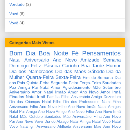
Verdade
(2)
Vovó
(6)
Vovô
(4)
Categorias Mais Vistas
Bom Dia
Boa Noite
Fé
Pensamentos
Natal
Aniversário
Ano Novo
Amizade
Semana
Domingo
Feliz Páscoa
Carinho
Boa Tarde
Humor
Dia dos Namorados
Dia das Mães
Sábado
Dia da
Mulher
Quarta-Feira
Sexta-Feira
Fim de Semana
Dia
dos Pais
Quinta-Feira
Segunda-Feira
Terça-Feira
Saudades
Paz
Amiga
Pai
Natal Amor
Agradecimento
Mãe
Setembro
Aniversário Amor
Natal Irmão
Amor
Ano Novo Amor
Irmã
Finados
Natal Irmã
Família
Filho
Aniversário Amiga
Dezembro
Dia das Crianças
Natal Filho
Dia dos Professores
Natal Filha
Aniversário Filho
Ano Novo Filho
Ano Novo Irmão
Natal Amigos
Natal Pai
Amigo
Ano Novo Amigo
Ano Novo Filha
Ano Novo Irmã
Natal Mãe
Outubro
Saudades Mãe
Aniversário Filha
Ano Novo
Pai
Ano Novo Vovó
Dia do Abraço
Natal Amiga
Natal Vovó
Natal
Vovô
Natal gif
Aniversário Afilhada
Aniversário Mãe
Ano Novo