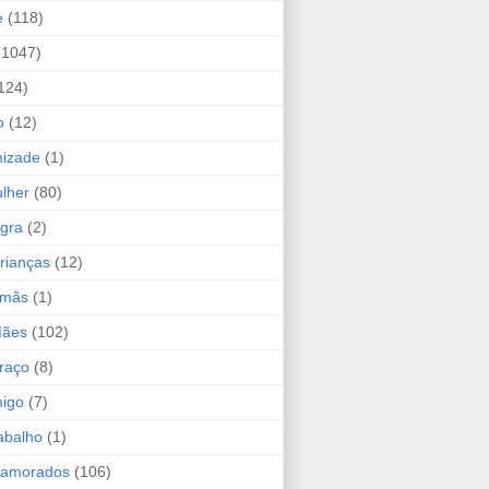
e
(118)
(1047)
124)
o
(12)
mizade
(1)
lher
(80)
ogra
(2)
rianças
(12)
rmãs
(1)
Mães
(102)
raço
(8)
migo
(7)
abalho
(1)
Namorados
(106)