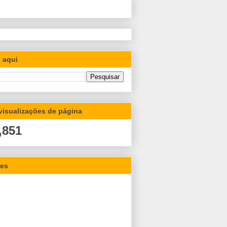
 aqui
 visualizações de página
,851
res