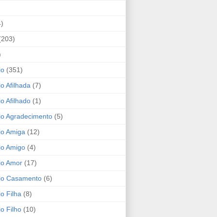
4)
(203)
)
io
(351)
io Afilhada
(7)
io Afilhado
(1)
io Agradecimento
(5)
io Amiga
(12)
io Amigo
(4)
io Amor
(17)
rio Casamento
(6)
io Filha
(8)
io Filho
(10)