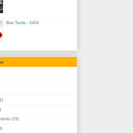
Boa Tarde - 2454
as
1)
)
mento
(23)
9)