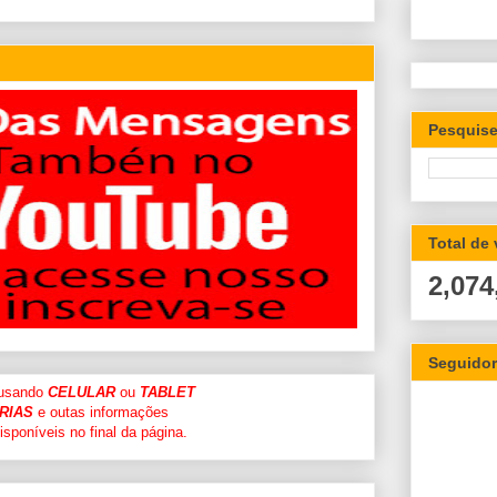
Pesquise
Total de
2,074
Seguido
 usando
CELULAR
ou
TABLET
RIAS
e outas informações
sponíveis no final da página.