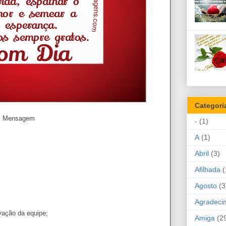
Categori
Mensagem
-
(1)
A
(1)
Abril
(3)
Afilhada
(
Agosto
(3
Agradeci
vação da equipe;
Amiga
(2