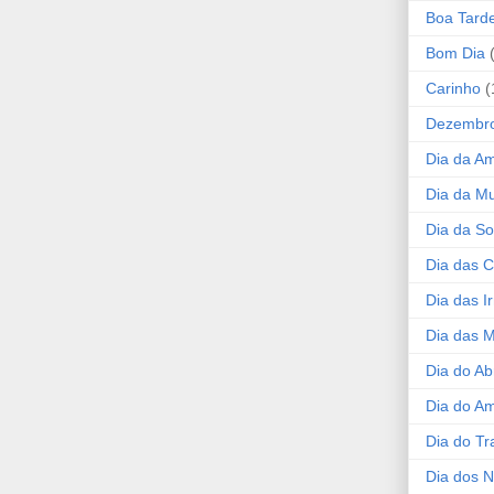
Boa Tard
Bom Dia
Carinho
(
Dezembr
Dia da A
Dia da Mu
Dia da S
Dia das C
Dia das I
Dia das 
Dia do Ab
Dia do A
Dia do Tr
Dia dos 