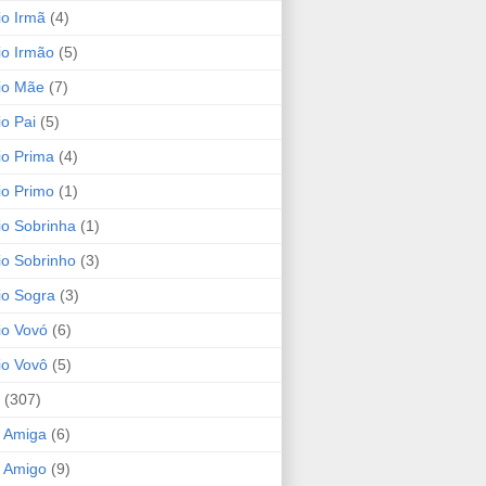
io Irmã
(4)
io Irmão
(5)
io Mãe
(7)
io Pai
(5)
io Prima
(4)
io Primo
(1)
io Sobrinha
(1)
io Sobrinho
(3)
io Sogra
(3)
io Vovó
(6)
io Vovô
(5)
(307)
 Amiga
(6)
 Amigo
(9)