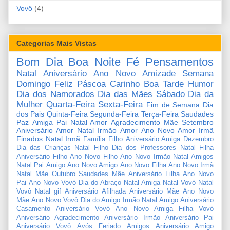
Vovô
(4)
Categorias Mais Vistas
Bom Dia
Boa Noite
Fé
Pensamentos
Natal
Aniversário
Ano Novo
Amizade
Semana
Domingo
Feliz Páscoa
Carinho
Boa Tarde
Humor
Dia dos Namorados
Dia das Mães
Sábado
Dia da
Mulher
Quarta-Feira
Sexta-Feira
Fim de Semana
Dia
dos Pais
Quinta-Feira
Segunda-Feira
Terça-Feira
Saudades
Paz
Amiga
Pai
Natal Amor
Agradecimento
Mãe
Setembro
Aniversário Amor
Natal Irmão
Amor
Ano Novo Amor
Irmã
Finados
Natal Irmã
Família
Filho
Aniversário Amiga
Dezembro
Dia das Crianças
Natal Filho
Dia dos Professores
Natal Filha
Aniversário Filho
Ano Novo Filho
Ano Novo Irmão
Natal Amigos
Natal Pai
Amigo
Ano Novo Amigo
Ano Novo Filha
Ano Novo Irmã
Natal Mãe
Outubro
Saudades Mãe
Aniversário Filha
Ano Novo
Pai
Ano Novo Vovó
Dia do Abraço
Natal Amiga
Natal Vovó
Natal
Vovô
Natal gif
Aniversário Afilhada
Aniversário Mãe
Ano Novo
Mãe
Ano Novo Vovô
Dia do Amigo
Irmão
Natal Amigo
Aniversário
Casamento
Aniversário Vovó
Ano Novo Amiga
Filha
Vovó
Aniversário Agradecimento
Aniversário Irmão
Aniversário Pai
Aniversário Vovô
Avós
Feriado
Amigos
Aniversário Amigo