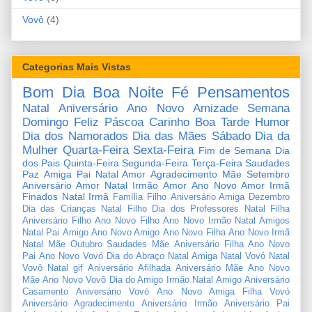
Vovô
(4)
Categorias Mais Vistas
Bom Dia
Boa Noite
Fé
Pensamentos
Natal
Aniversário
Ano Novo
Amizade
Semana
Domingo
Feliz Páscoa
Carinho
Boa Tarde
Humor
Dia dos Namorados
Dia das Mães
Sábado
Dia da
Mulher
Quarta-Feira
Sexta-Feira
Fim de Semana
Dia
dos Pais
Quinta-Feira
Segunda-Feira
Terça-Feira
Saudades
Paz
Amiga
Pai
Natal Amor
Agradecimento
Mãe
Setembro
Aniversário Amor
Natal Irmão
Amor
Ano Novo Amor
Irmã
Finados
Natal Irmã
Família
Filho
Aniversário Amiga
Dezembro
Dia das Crianças
Natal Filho
Dia dos Professores
Natal Filha
Aniversário Filho
Ano Novo Filho
Ano Novo Irmão
Natal Amigos
Natal Pai
Amigo
Ano Novo Amigo
Ano Novo Filha
Ano Novo Irmã
Natal Mãe
Outubro
Saudades Mãe
Aniversário Filha
Ano Novo
Pai
Ano Novo Vovó
Dia do Abraço
Natal Amiga
Natal Vovó
Natal
Vovô
Natal gif
Aniversário Afilhada
Aniversário Mãe
Ano Novo
Mãe
Ano Novo Vovô
Dia do Amigo
Irmão
Natal Amigo
Aniversário
Casamento
Aniversário Vovó
Ano Novo Amiga
Filha
Vovó
Aniversário Agradecimento
Aniversário Irmão
Aniversário Pai