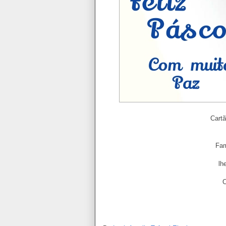
Cart
Fam
lh