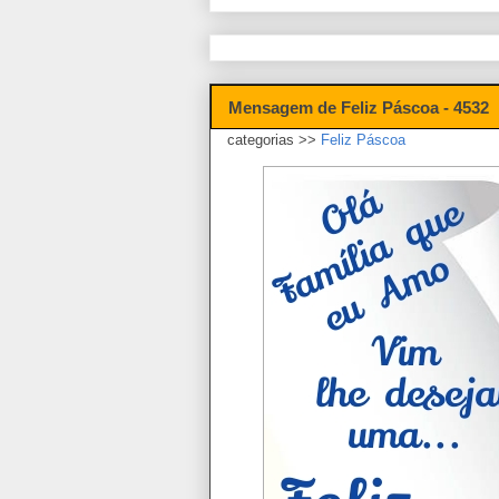
Mensagem de Feliz Páscoa - 4532
categorias >>
Feliz Páscoa