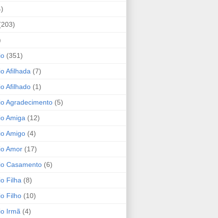
4)
(203)
)
io
(351)
io Afilhada
(7)
io Afilhado
(1)
io Agradecimento
(5)
io Amiga
(12)
io Amigo
(4)
io Amor
(17)
rio Casamento
(6)
io Filha
(8)
io Filho
(10)
io Irmã
(4)