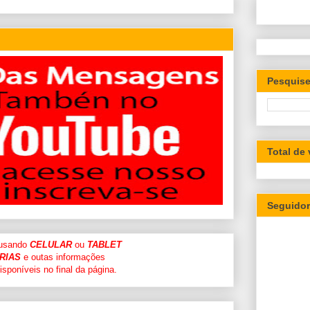
Pesquise
Total de
Seguido
 usando
CELULAR
ou
TABLET
RIAS
e outas informações
sponíveis no final da página.