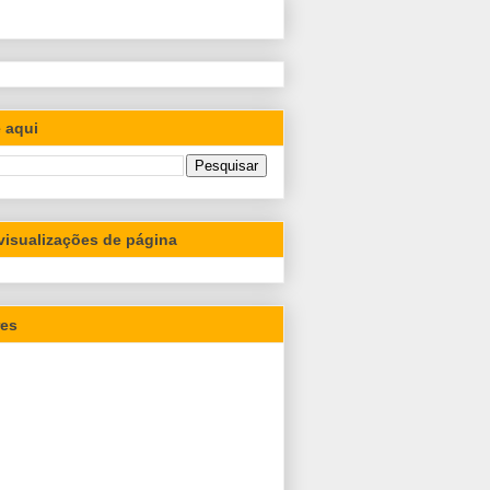
 aqui
 visualizações de página
res