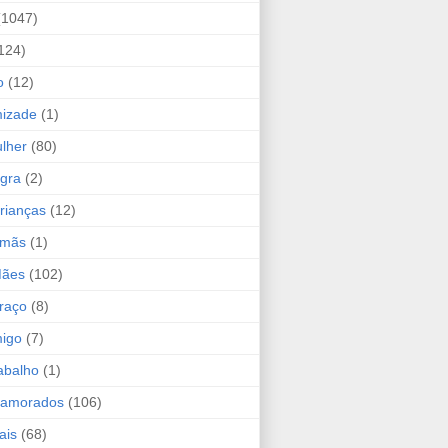
(1047)
124)
o
(12)
mizade
(1)
lher
(80)
ogra
(2)
rianças
(12)
rmãs
(1)
Mães
(102)
raço
(8)
migo
(7)
abalho
(1)
Namorados
(106)
ais
(68)