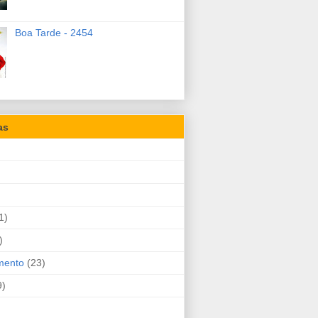
Boa Tarde - 2454
as
1)
)
mento
(23)
9)