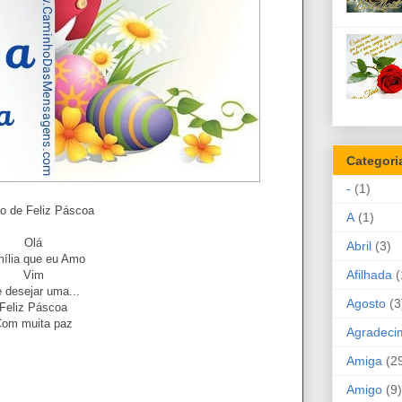
Categori
-
(1)
ão de Feliz Páscoa
A
(1)
Olá
Abril
(3)
ília que eu Amo
Afilhada
(
Vim
e desejar uma...
Agosto
(3
Feliz Páscoa
Com muita paz
Agradeci
Amiga
(2
Amigo
(9)