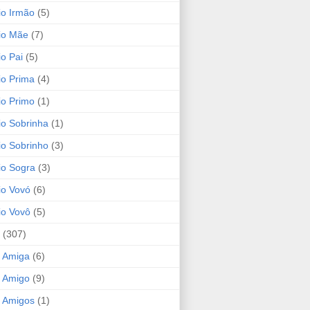
io Irmão
(5)
io Mãe
(7)
io Pai
(5)
io Prima
(4)
io Primo
(1)
io Sobrinha
(1)
io Sobrinho
(3)
io Sogra
(3)
io Vovó
(6)
io Vovô
(5)
(307)
 Amiga
(6)
 Amigo
(9)
 Amigos
(1)