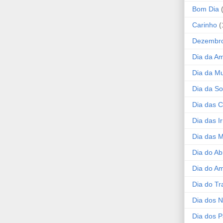
Bom Dia
Carinho
(
Dezembr
Dia da A
Dia da Mu
Dia da S
Dia das C
Dia das I
Dia das 
Dia do Ab
Dia do A
Dia do Tr
Dia dos 
Dia dos P