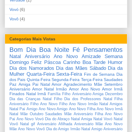
Vovó
(6)
Vovô
(4)
Categorias Mais Vistas
Bom Dia
Boa Noite
Fé
Pensamentos
Natal
Aniversário
Ano Novo
Amizade
Semana
Domingo
Feliz Páscoa
Carinho
Boa Tarde
Humor
Dia dos Namorados
Dia das Mães
Sábado
Dia da
Mulher
Quarta-Feira
Sexta-Feira
Fim de Semana
Dia
dos Pais
Quinta-Feira
Segunda-Feira
Terça-Feira
Saudades
Paz
Amiga
Pai
Natal Amor
Agradecimento
Mãe
Setembro
Aniversário Amor
Natal Irmão
Amor
Ano Novo Amor
Irmã
Finados
Natal Irmã
Família
Filho
Aniversário Amiga
Dezembro
Dia das Crianças
Natal Filho
Dia dos Professores
Natal Filha
Aniversário Filho
Ano Novo Filho
Ano Novo Irmão
Natal Amigos
Natal Pai
Amigo
Ano Novo Amigo
Ano Novo Filha
Ano Novo Irmã
Natal Mãe
Outubro
Saudades Mãe
Aniversário Filha
Ano Novo
Pai
Ano Novo Vovó
Dia do Abraço
Natal Amiga
Natal Vovó
Natal
Vovô
Natal gif
Aniversário Afilhada
Aniversário Mãe
Ano Novo
Mãe
Ano Novo Vovô
Dia do Amigo
Irmão
Natal Amigo
Aniversário