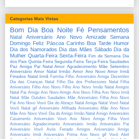
Categorias Mais Vistas
Bom Dia
Boa Noite
Fé
Pensamentos
Natal
Aniversário
Ano Novo
Amizade
Semana
Domingo
Feliz Páscoa
Carinho
Boa Tarde
Humor
Dia dos Namorados
Dia das Mães
Sábado
Dia da
Mulher
Quarta-Feira
Sexta-Feira
Fim de Semana
Dia
dos Pais
Quinta-Feira
Segunda-Feira
Terça-Feira
Saudades
Paz
Amiga
Pai
Natal Amor
Agradecimento
Mãe
Setembro
Aniversário Amor
Natal Irmão
Amor
Ano Novo Amor
Irmã
Finados
Natal Irmã
Família
Filho
Aniversário Amiga
Dezembro
Dia das Crianças
Natal Filho
Dia dos Professores
Natal Filha
Aniversário Filho
Ano Novo Filho
Ano Novo Irmão
Natal Amigos
Natal Pai
Amigo
Ano Novo Amigo
Ano Novo Filha
Ano Novo Irmã
Natal Mãe
Outubro
Saudades Mãe
Aniversário Filha
Ano Novo
Pai
Ano Novo Vovó
Dia do Abraço
Natal Amiga
Natal Vovó
Natal
Vovô
Natal gif
Aniversário Afilhada
Aniversário Mãe
Ano Novo
Mãe
Ano Novo Vovô
Dia do Amigo
Irmão
Natal Amigo
Aniversário
Casamento
Aniversário Vovó
Ano Novo Amiga
Filha
Vovó
Aniversário Agradecimento
Aniversário Irmão
Aniversário Pai
Aniversário Vovô
Avós
Feriado
Amigos
Aniversário Amigo
Aniversário Irmã
Aniversário Prima
Ano Novo gif
Vovô
Abril