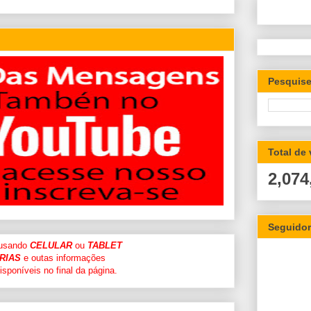
Pesquise
Total de
2,074
Seguido
 usando
CELULAR
ou
TABLET
RIAS
e outas informações
sponíveis no final da página.