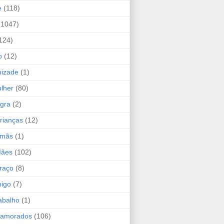
e
(118)
(1047)
124)
o
(12)
mizade
(1)
lher
(80)
ogra
(2)
rianças
(12)
rmãs
(1)
Mães
(102)
raço
(8)
migo
(7)
abalho
(1)
Namorados
(106)