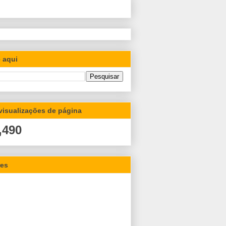
 aqui
 visualizações de página
,490
res