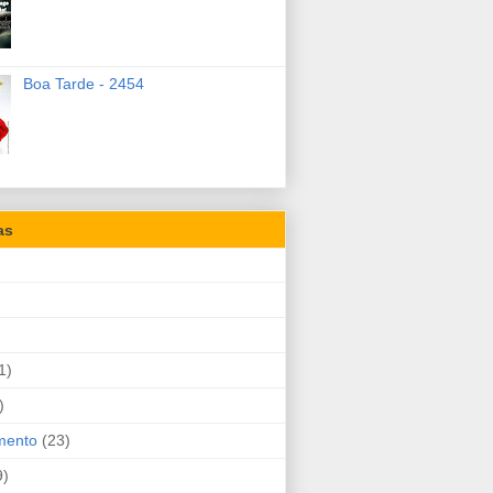
Boa Tarde - 2454
as
1)
)
mento
(23)
9)