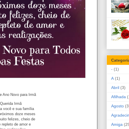
Categori
-
(1)
A
(1)
Abril
(3)
de Ano Novo para Irmã
Afilhada
(
Querida Irmã
Agosto
(3
a você e sua família
próximos doze meses
Agradeci
ito felizes, cheio de
Amiga
(2
 repleto de amor e