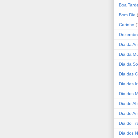
Boa Tard
Bom Dia
Carinho
(
Dezembr
Dia da A
Dia da Mu
Dia da S
Dia das C
Dia das I
Dia das 
Dia do Ab
Dia do A
Dia do Tr
Dia dos 