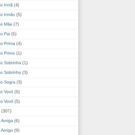
io Irmã
(4)
io Irmão
(5)
io Mãe
(7)
io Pai
(5)
io Prima
(4)
io Primo
(1)
io Sobrinha
(1)
io Sobrinho
(3)
io Sogra
(3)
io Vovó
(6)
io Vovô
(5)
(307)
 Amiga
(6)
 Amigo
(9)