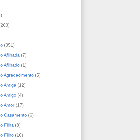
4)
(203)
)
io
(351)
io Afilhada
(7)
io Afilhado
(1)
io Agradecimento
(5)
io Amiga
(12)
io Amigo
(4)
io Amor
(17)
rio Casamento
(6)
io Filha
(8)
io Filho
(10)