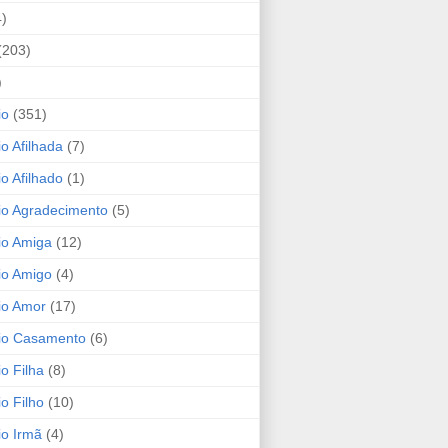
4)
(203)
)
io
(351)
io Afilhada
(7)
io Afilhado
(1)
io Agradecimento
(5)
io Amiga
(12)
io Amigo
(4)
io Amor
(17)
rio Casamento
(6)
io Filha
(8)
io Filho
(10)
io Irmã
(4)