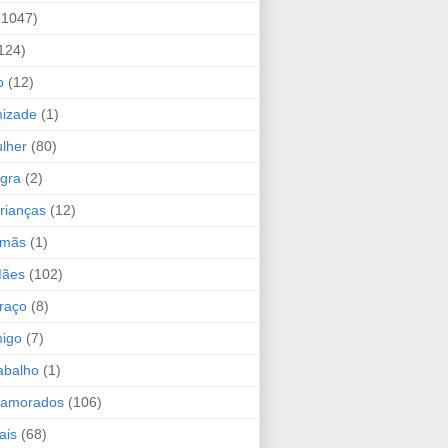
(1047)
124)
o
(12)
mizade
(1)
lher
(80)
ogra
(2)
rianças
(12)
rmãs
(1)
Mães
(102)
raço
(8)
migo
(7)
abalho
(1)
Namorados
(106)
ais
(68)