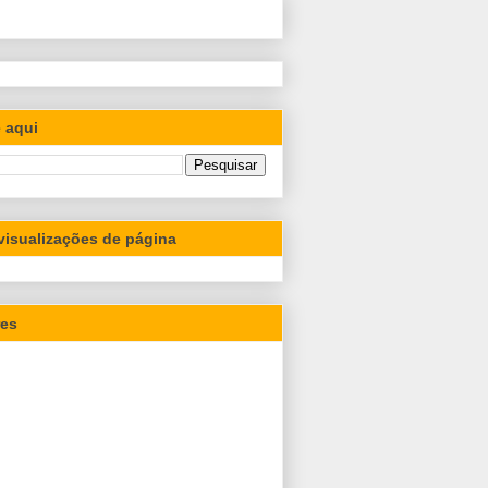
 aqui
 visualizações de página
res