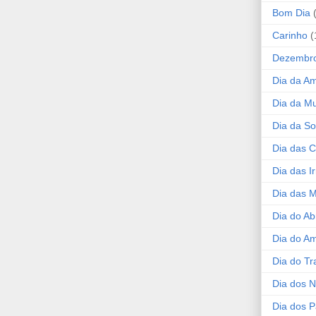
Bom Dia
Carinho
(
Dezembr
Dia da A
Dia da Mu
Dia da S
Dia das C
Dia das I
Dia das 
Dia do Ab
Dia do A
Dia do Tr
Dia dos 
Dia dos P