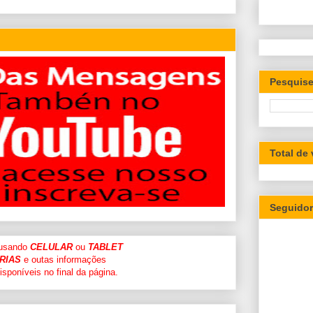
Pesquise
Total de
Seguido
 usando
CELULAR
ou
TABLET
RIAS
e outas informações
sponíveis no final da página.