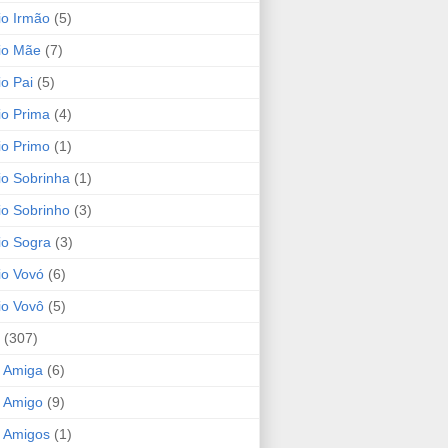
io Irmão
(5)
io Mãe
(7)
io Pai
(5)
io Prima
(4)
io Primo
(1)
io Sobrinha
(1)
io Sobrinho
(3)
io Sogra
(3)
io Vovó
(6)
io Vovô
(5)
(307)
 Amiga
(6)
 Amigo
(9)
 Amigos
(1)