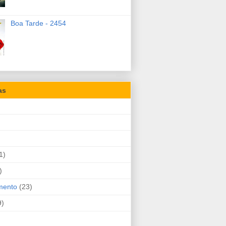
Boa Tarde - 2454
as
1)
)
mento
(23)
9)