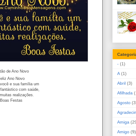
Categori
-
(1)
tão de Ano Novo
A
(1)
eliz Ano Novo
Abril
(3)
 você e sua família um
 fantástico com saúde,
Afilhada
(
muitas realizações.
Boas Festas
Agosto
(3
Agradeci
Amiga
(2
Amigo
(9)