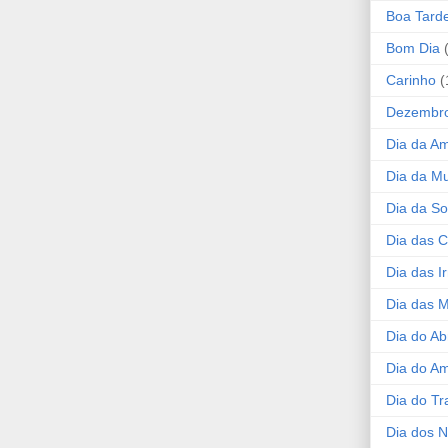
Boa Tard
Bom Dia
Carinho
(
Dezembr
Dia da A
Dia da Mu
Dia da S
Dia das C
Dia das I
Dia das 
Dia do Ab
Dia do A
Dia do Tr
Dia dos 