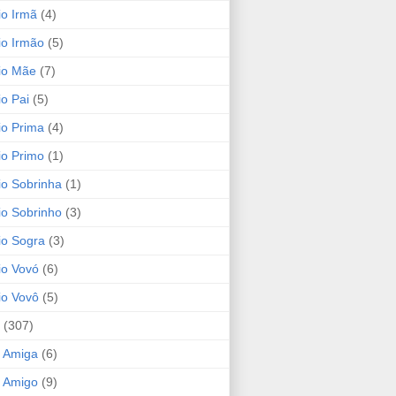
io Irmã
(4)
io Irmão
(5)
io Mãe
(7)
io Pai
(5)
io Prima
(4)
io Primo
(1)
io Sobrinha
(1)
io Sobrinho
(3)
io Sogra
(3)
io Vovó
(6)
io Vovô
(5)
(307)
 Amiga
(6)
 Amigo
(9)