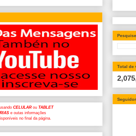
Pesquise
Total de
2,075
Seguido
 usando
CELULAR
ou
TABLET
RIAS
e outas informações
sponíveis no final da página.