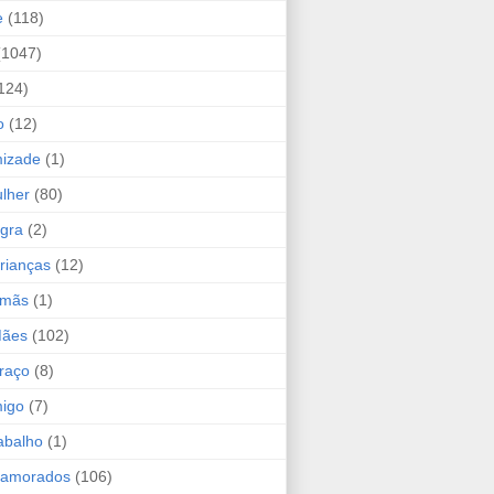
e
(118)
(1047)
124)
o
(12)
mizade
(1)
lher
(80)
ogra
(2)
rianças
(12)
rmãs
(1)
Mães
(102)
raço
(8)
migo
(7)
abalho
(1)
Namorados
(106)