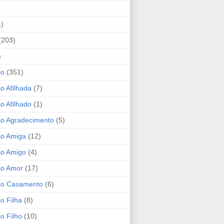
4)
(203)
)
io
(351)
io Afilhada
(7)
io Afilhado
(1)
io Agradecimento
(5)
io Amiga
(12)
io Amigo
(4)
io Amor
(17)
rio Casamento
(6)
io Filha
(8)
io Filho
(10)