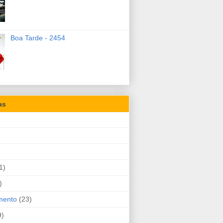
Boa Tarde - 2454
as
1)
)
mento
(23)
9)