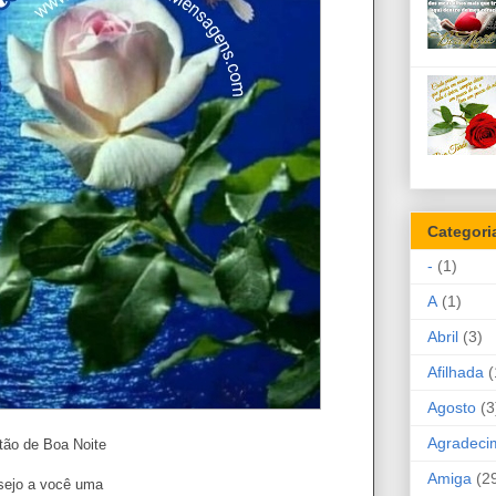
Categori
-
(1)
A
(1)
Abril
(3)
Afilhada
(
Agosto
(3
Agradeci
tão de Boa Noite
Amiga
(2
sejo a você uma