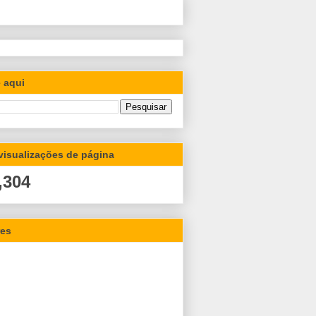
 aqui
 visualizações de página
,304
res