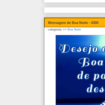
Mensagem de Boa Noite - 4300
categorias >>
Boa Noite