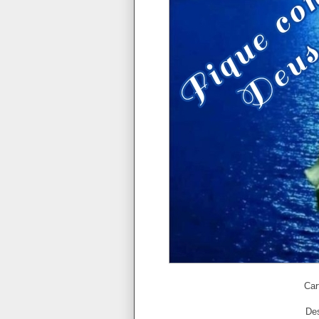
Car
De