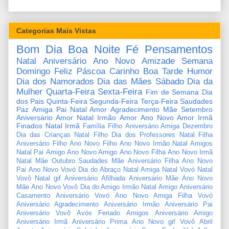
Categorias Mais Vistas
Bom Dia
Boa Noite
Fé
Pensamentos
Natal
Aniversário
Ano Novo
Amizade
Semana
Domingo
Feliz Páscoa
Carinho
Boa Tarde
Humor
Dia dos Namorados
Dia das Mães
Sábado
Dia da
Mulher
Quarta-Feira
Sexta-Feira
Fim de Semana
Dia
dos Pais
Quinta-Feira
Segunda-Feira
Terça-Feira
Saudades
Paz
Amiga
Pai
Natal Amor
Agradecimento
Mãe
Setembro
Aniversário Amor
Natal Irmão
Amor
Ano Novo Amor
Irmã
Finados
Natal Irmã
Família
Filho
Aniversário Amiga
Dezembro
Dia das Crianças
Natal Filho
Dia dos Professores
Natal Filha
Aniversário Filho
Ano Novo Filho
Ano Novo Irmão
Natal Amigos
Natal Pai
Amigo
Ano Novo Amigo
Ano Novo Filha
Ano Novo Irmã
Natal Mãe
Outubro
Saudades Mãe
Aniversário Filha
Ano Novo
Pai
Ano Novo Vovó
Dia do Abraço
Natal Amiga
Natal Vovó
Natal
Vovô
Natal gif
Aniversário Afilhada
Aniversário Mãe
Ano Novo
Mãe
Ano Novo Vovô
Dia do Amigo
Irmão
Natal Amigo
Aniversário
Casamento
Aniversário Vovó
Ano Novo Amiga
Filha
Vovó
Aniversário Agradecimento
Aniversário Irmão
Aniversário Pai
Aniversário Vovô
Avós
Feriado
Amigos
Aniversário Amigo
Aniversário Irmã
Aniversário Prima
Ano Novo gif
Vovô
Abril