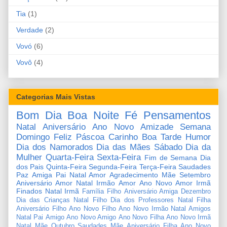
Tia
(1)
Verdade
(2)
Vovó
(6)
Vovô
(4)
Categorias Mais Vistas
Bom Dia
Boa Noite
Fé
Pensamentos
Natal
Aniversário
Ano Novo
Amizade
Semana
Domingo
Feliz Páscoa
Carinho
Boa Tarde
Humor
Dia dos Namorados
Dia das Mães
Sábado
Dia da
Mulher
Quarta-Feira
Sexta-Feira
Fim de Semana
Dia
dos Pais
Quinta-Feira
Segunda-Feira
Terça-Feira
Saudades
Paz
Amiga
Pai
Natal Amor
Agradecimento
Mãe
Setembro
Aniversário Amor
Natal Irmão
Amor
Ano Novo Amor
Irmã
Finados
Natal Irmã
Família
Filho
Aniversário Amiga
Dezembro
Dia das Crianças
Natal Filho
Dia dos Professores
Natal Filha
Aniversário Filho
Ano Novo Filho
Ano Novo Irmão
Natal Amigos
Natal Pai
Amigo
Ano Novo Amigo
Ano Novo Filha
Ano Novo Irmã
Natal Mãe
Outubro
Saudades Mãe
Aniversário Filha
Ano Novo