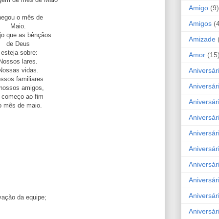
Amigo
(9)
hegou o mês de
Amigos
(
Maio.
jo que as bênçãos
Amizade
de Deus
esteja sobre:
Amor
(15
Nossos lares.
Aniversár
Nossas vidas.
ssos familiares
Aniversár
nossos amigos,
 começo ao fim
Aniversár
o mês de maio.
Aniversár
Aniversár
Aniversár
Aniversár
Aniversá
Aniversár
vação da equipe;
Aniversár