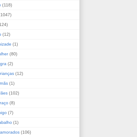
e
(118)
(1047)
124)
o
(12)
mizade
(1)
lher
(80)
ogra
(2)
rianças
(12)
rmãs
(1)
Mães
(102)
raço
(8)
migo
(7)
abalho
(1)
Namorados
(106)