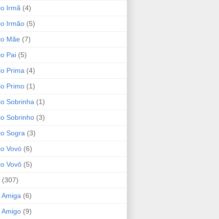
io Irmã
(4)
io Irmão
(5)
io Mãe
(7)
io Pai
(5)
io Prima
(4)
io Primo
(1)
io Sobrinha
(1)
io Sobrinho
(3)
io Sogra
(3)
io Vovó
(6)
io Vovô
(5)
(307)
 Amiga
(6)
 Amigo
(9)