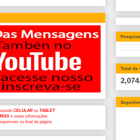
Pesquise
Total de
2,074
Seguido
 usando
CELULAR
ou
TABLET
RIAS
e outas informações
sponíveis no final da página.