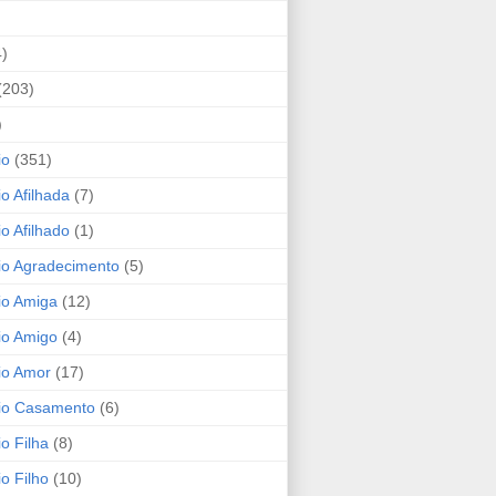
4)
(203)
)
io
(351)
io Afilhada
(7)
io Afilhado
(1)
io Agradecimento
(5)
io Amiga
(12)
io Amigo
(4)
io Amor
(17)
rio Casamento
(6)
io Filha
(8)
io Filho
(10)