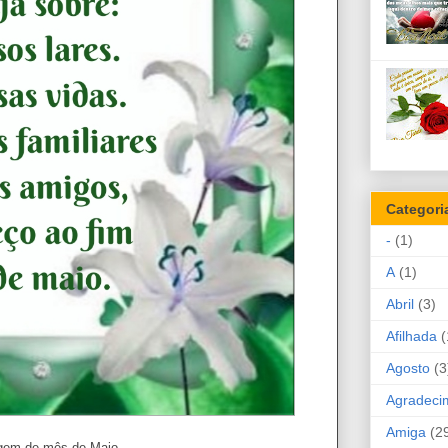
Categori
-
(1)
A
(1)
Abril
(3)
Afilhada
(
Agosto
(3
Agradeci
Amiga
(2
em de mês de Maio