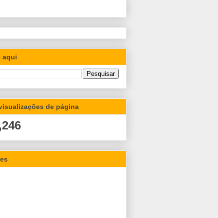
 aqui
 visualizações de página
,246
res