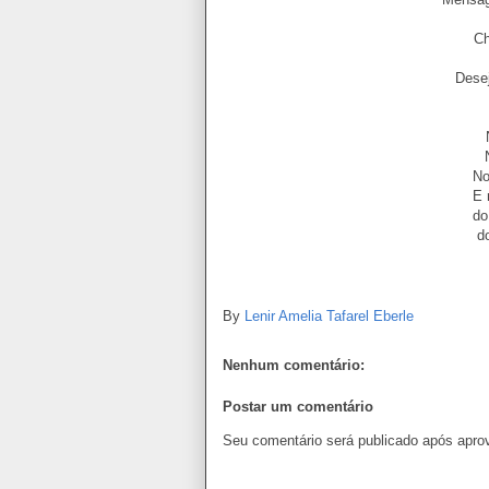
C
Dese
No
E 
do
d
By
Lenir Amelia Tafarel Eberle
Nenhum comentário:
Postar um comentário
Seu comentário será publicado após apro