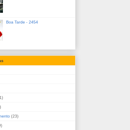
Boa Tarde - 2454
as
1)
)
mento
(23)
9)