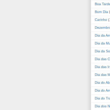
Boa Tard
Bom Dia
Carinho
(
Dezembr
Dia da A
Dia da Mu
Dia da S
Dia das C
Dia das I
Dia das 
Dia do Ab
Dia do A
Dia do Tr
Dia dos 