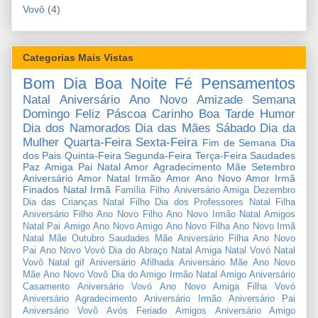
Vovô
(4)
Categorias Mais Vistas
Bom Dia
Boa Noite
Fé
Pensamentos
Natal
Aniversário
Ano Novo
Amizade
Semana
Domingo
Feliz Páscoa
Carinho
Boa Tarde
Humor
Dia dos Namorados
Dia das Mães
Sábado
Dia da
Mulher
Quarta-Feira
Sexta-Feira
Fim de Semana
Dia
dos Pais
Quinta-Feira
Segunda-Feira
Terça-Feira
Saudades
Paz
Amiga
Pai
Natal Amor
Agradecimento
Mãe
Setembro
Aniversário Amor
Natal Irmão
Amor
Ano Novo Amor
Irmã
Finados
Natal Irmã
Família
Filho
Aniversário Amiga
Dezembro
Dia das Crianças
Natal Filho
Dia dos Professores
Natal Filha
Aniversário Filho
Ano Novo Filho
Ano Novo Irmão
Natal Amigos
Natal Pai
Amigo
Ano Novo Amigo
Ano Novo Filha
Ano Novo Irmã
Natal Mãe
Outubro
Saudades Mãe
Aniversário Filha
Ano Novo
Pai
Ano Novo Vovó
Dia do Abraço
Natal Amiga
Natal Vovó
Natal
Vovô
Natal gif
Aniversário Afilhada
Aniversário Mãe
Ano Novo
Mãe
Ano Novo Vovô
Dia do Amigo
Irmão
Natal Amigo
Aniversário
Casamento
Aniversário Vovó
Ano Novo Amiga
Filha
Vovó
Aniversário Agradecimento
Aniversário Irmão
Aniversário Pai
Aniversário Vovô
Avós
Feriado
Amigos
Aniversário Amigo