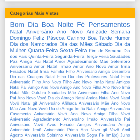
Categorias Mais Vistas
Bom Dia
Boa Noite
Fé
Pensamentos
Natal
Aniversário
Ano Novo
Amizade
Semana
Domingo
Feliz Páscoa
Carinho
Boa Tarde
Humor
Dia dos Namorados
Dia das Mães
Sábado
Dia da
Mulher
Quarta-Feira
Sexta-Feira
Fim de Semana
Dia
dos Pais
Quinta-Feira
Segunda-Feira
Terça-Feira
Saudades
Paz
Amiga
Pai
Natal Amor
Agradecimento
Mãe
Setembro
Aniversário Amor
Natal Irmão
Amor
Ano Novo Amor
Irmã
Finados
Natal Irmã
Família
Filho
Aniversário Amiga
Dezembro
Dia das Crianças
Natal Filho
Dia dos Professores
Natal Filha
Aniversário Filho
Ano Novo Filho
Ano Novo Irmão
Natal Amigos
Natal Pai
Amigo
Ano Novo Amigo
Ano Novo Filha
Ano Novo Irmã
Natal Mãe
Outubro
Saudades Mãe
Aniversário Filha
Ano Novo
Pai
Ano Novo Vovó
Dia do Abraço
Natal Amiga
Natal Vovó
Natal
Vovô
Natal gif
Aniversário Afilhada
Aniversário Mãe
Ano Novo
Mãe
Ano Novo Vovô
Dia do Amigo
Irmão
Natal Amigo
Aniversário
Casamento
Aniversário Vovó
Ano Novo Amiga
Filha
Vovó
Aniversário Agradecimento
Aniversário Irmão
Aniversário Pai
Aniversário Vovô
Avós
Feriado
Amigos
Aniversário Amigo
Aniversário Irmã
Aniversário Prima
Ano Novo gif
Vovô
Abril
Agosto
Aniversário Sobrinho
Aniversário Sogra
Fe
Irmã(o)
Julho