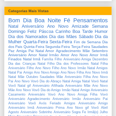
Categorias Mais Vistas
Bom Dia
Boa Noite
Fé
Pensamentos
Natal
Aniversário
Ano Novo
Amizade
Semana
Domingo
Feliz Páscoa
Carinho
Boa Tarde
Humor
Dia dos Namorados
Dia das Mães
Sábado
Dia da
Mulher
Quarta-Feira
Sexta-Feira
Fim de Semana
Dia
dos Pais
Quinta-Feira
Segunda-Feira
Terça-Feira
Saudades
Paz
Amiga
Pai
Natal Amor
Agradecimento
Mãe
Setembro
Aniversário Amor
Natal Irmão
Amor
Ano Novo Amor
Irmã
Finados
Natal Irmã
Família
Filho
Aniversário Amiga
Dezembro
Dia das Crianças
Natal Filho
Dia dos Professores
Natal Filha
Aniversário Filho
Ano Novo Filho
Ano Novo Irmão
Natal Amigos
Natal Pai
Amigo
Ano Novo Amigo
Ano Novo Filha
Ano Novo Irmã
Natal Mãe
Outubro
Saudades Mãe
Aniversário Filha
Ano Novo
Pai
Ano Novo Vovó
Dia do Abraço
Natal Amiga
Natal Vovó
Natal
Vovô
Natal gif
Aniversário Afilhada
Aniversário Mãe
Ano Novo
Mãe
Ano Novo Vovô
Dia do Amigo
Irmão
Natal Amigo
Aniversário
Casamento
Aniversário Vovó
Ano Novo Amiga
Filha
Vovó
Aniversário Agradecimento
Aniversário Irmão
Aniversário Pai
Aniversário Vovô
Avós
Feriado
Amigos
Aniversário Amigo
Aniversário Irmã
Aniversário Prima
Ano Novo gif
Vovô
Abril
Agosto
Aniversário Sobrinho
Aniversário Sogra
Fe
Irmã(o)
Julho