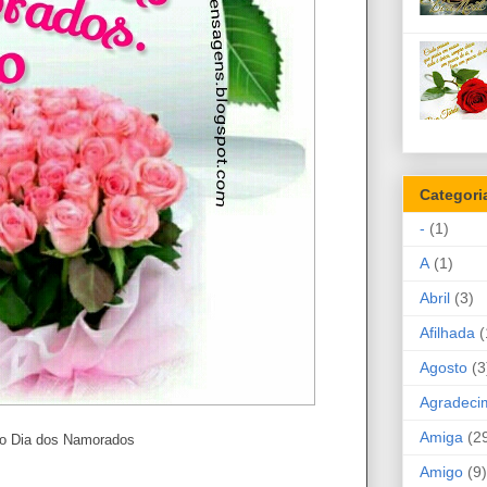
Categori
-
(1)
A
(1)
Abril
(3)
Afilhada
(
Agosto
(3
Agradeci
Amiga
(2
do Dia dos Namorados
Amigo
(9)