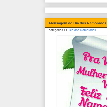
Mensagem do Dia dos Namorados 
categorias >>
Dia dos Namorados