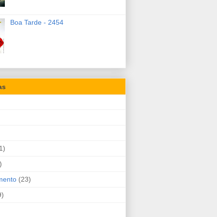
Boa Tarde - 2454
as
1)
)
mento
(23)
9)