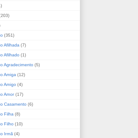
4)
(203)
)
io
(351)
io Afilhada
(7)
io Afilhado
(1)
io Agradecimento
(5)
io Amiga
(12)
io Amigo
(4)
io Amor
(17)
rio Casamento
(6)
io Filha
(8)
io Filho
(10)
io Irmã
(4)