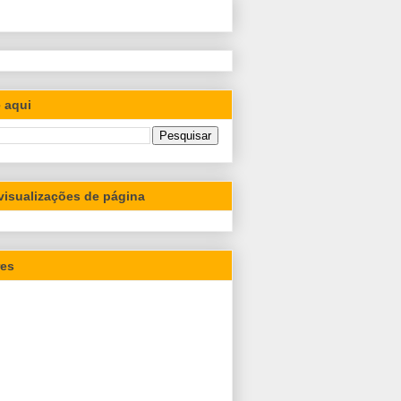
 aqui
 visualizações de página
res