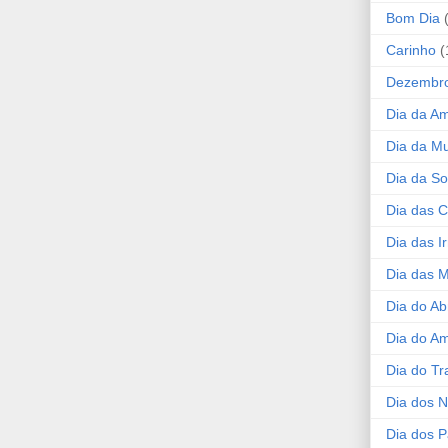
Bom Dia
Carinho
(
Dezembr
Dia da A
Dia da Mu
Dia da S
Dia das C
Dia das I
Dia das 
Dia do Ab
Dia do A
Dia do Tr
Dia dos 
Dia dos P