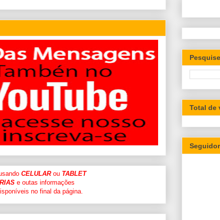
Pesquise
Total de
Seguido
 usando
CELULAR
ou
TABLET
RIAS
e outas informações
sponíveis no final da página.