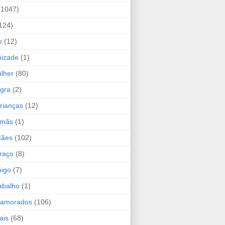
(1047)
124)
o
(12)
mizade
(1)
lher
(80)
ogra
(2)
rianças
(12)
rmãs
(1)
Mães
(102)
raço
(8)
migo
(7)
abalho
(1)
Namorados
(106)
ais
(68)