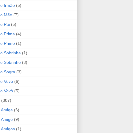
io Irmão
(5)
io Mãe
(7)
io Pai
(5)
io Prima
(4)
io Primo
(1)
io Sobrinha
(1)
io Sobrinho
(3)
io Sogra
(3)
io Vovó
(6)
io Vovô
(5)
(307)
 Amiga
(6)
 Amigo
(9)
 Amigos
(1)