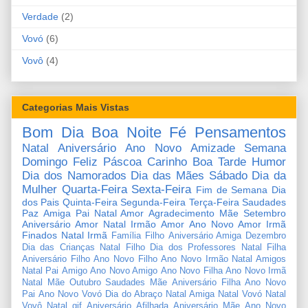
Verdade
(2)
Vovó
(6)
Vovô
(4)
Categorias Mais Vistas
Bom Dia
Boa Noite
Fé
Pensamentos
Natal
Aniversário
Ano Novo
Amizade
Semana
Domingo
Feliz Páscoa
Carinho
Boa Tarde
Humor
Dia dos Namorados
Dia das Mães
Sábado
Dia da
Mulher
Quarta-Feira
Sexta-Feira
Fim de Semana
Dia
dos Pais
Quinta-Feira
Segunda-Feira
Terça-Feira
Saudades
Paz
Amiga
Pai
Natal Amor
Agradecimento
Mãe
Setembro
Aniversário Amor
Natal Irmão
Amor
Ano Novo Amor
Irmã
Finados
Natal Irmã
Família
Filho
Aniversário Amiga
Dezembro
Dia das Crianças
Natal Filho
Dia dos Professores
Natal Filha
Aniversário Filho
Ano Novo Filho
Ano Novo Irmão
Natal Amigos
Natal Pai
Amigo
Ano Novo Amigo
Ano Novo Filha
Ano Novo Irmã
Natal Mãe
Outubro
Saudades Mãe
Aniversário Filha
Ano Novo
Pai
Ano Novo Vovó
Dia do Abraço
Natal Amiga
Natal Vovó
Natal
Vovô
Natal gif
Aniversário Afilhada
Aniversário Mãe
Ano Novo