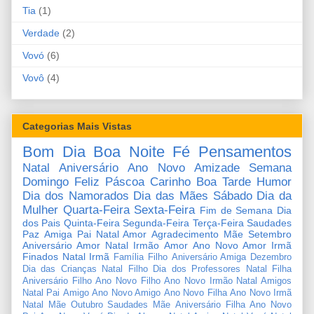
Tia
(1)
Verdade
(2)
Vovó
(6)
Vovô
(4)
Categorias Mais Vistas
Bom Dia
Boa Noite
Fé
Pensamentos
Natal
Aniversário
Ano Novo
Amizade
Semana
Domingo
Feliz Páscoa
Carinho
Boa Tarde
Humor
Dia dos Namorados
Dia das Mães
Sábado
Dia da
Mulher
Quarta-Feira
Sexta-Feira
Fim de Semana
Dia
dos Pais
Quinta-Feira
Segunda-Feira
Terça-Feira
Saudades
Paz
Amiga
Pai
Natal Amor
Agradecimento
Mãe
Setembro
Aniversário Amor
Natal Irmão
Amor
Ano Novo Amor
Irmã
Finados
Natal Irmã
Família
Filho
Aniversário Amiga
Dezembro
Dia das Crianças
Natal Filho
Dia dos Professores
Natal Filha
Aniversário Filho
Ano Novo Filho
Ano Novo Irmão
Natal Amigos
Natal Pai
Amigo
Ano Novo Amigo
Ano Novo Filha
Ano Novo Irmã
Natal Mãe
Outubro
Saudades Mãe
Aniversário Filha
Ano Novo