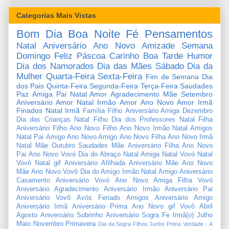
Categorias Mais Vistas
Bom Dia
Boa Noite
Fé
Pensamentos
Natal
Aniversário
Ano Novo
Amizade
Semana
Domingo
Feliz Páscoa
Carinho
Boa Tarde
Humor
Dia dos Namorados
Dia das Mães
Sábado
Dia da
Mulher
Quarta-Feira
Sexta-Feira
Fim de Semana
Dia
dos Pais
Quinta-Feira
Segunda-Feira
Terça-Feira
Saudades
Paz
Amiga
Pai
Natal Amor
Agradecimento
Mãe
Setembro
Aniversário Amor
Natal Irmão
Amor
Ano Novo Amor
Irmã
Finados
Natal Irmã
Família
Filho
Aniversário Amiga
Dezembro
Dia das Crianças
Natal Filho
Dia dos Professores
Natal Filha
Aniversário Filho
Ano Novo Filho
Ano Novo Irmão
Natal Amigos
Natal Pai
Amigo
Ano Novo Amigo
Ano Novo Filha
Ano Novo Irmã
Natal Mãe
Outubro
Saudades Mãe
Aniversário Filha
Ano Novo
Pai
Ano Novo Vovó
Dia do Abraço
Natal Amiga
Natal Vovó
Natal
Vovô
Natal gif
Aniversário Afilhada
Aniversário Mãe
Ano Novo
Mãe
Ano Novo Vovô
Dia do Amigo
Irmão
Natal Amigo
Aniversário
Casamento
Aniversário Vovó
Ano Novo Amiga
Filha
Vovó
Aniversário Agradecimento
Aniversário Irmão
Aniversário Pai
Aniversário Vovô
Avós
Feriado
Amigos
Aniversário Amigo
Aniversário Irmã
Aniversário Prima
Ano Novo gif
Vovô
Abril
Agosto
Aniversário Sobrinho
Aniversário Sogra
Fe
Irmã(o)
Julho
Maio
Novembro
Primavera
Dia da Sogra
Filhos
Junho
Prima
Verdade
-
A