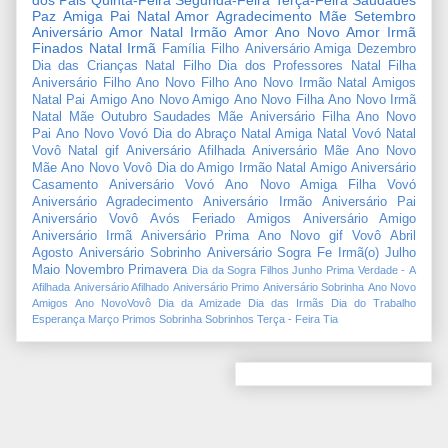
dos Pais
Quinta-Feira
Segunda-Feira
Terça-Feira
Saudades
Paz
Amiga
Pai
Natal Amor
Agradecimento
Mãe
Setembro
Aniversário Amor
Natal Irmão
Amor
Ano Novo Amor
Irmã
Finados
Natal Irmã
Família
Filho
Aniversário Amiga
Dezembro
Dia das Crianças
Natal Filho
Dia dos Professores
Natal Filha
Aniversário Filho
Ano Novo Filho
Ano Novo Irmão
Natal Amigos
Natal Pai
Amigo
Ano Novo Amigo
Ano Novo Filha
Ano Novo Irmã
Natal Mãe
Outubro
Saudades Mãe
Aniversário Filha
Ano Novo
Pai
Ano Novo Vovó
Dia do Abraço
Natal Amiga
Natal Vovó
Natal
Vovô
Natal gif
Aniversário Afilhada
Aniversário Mãe
Ano Novo
Mãe
Ano Novo Vovô
Dia do Amigo
Irmão
Natal Amigo
Aniversário
Casamento
Aniversário Vovó
Ano Novo Amiga
Filha
Vovó
Aniversário Agradecimento
Aniversário Irmão
Aniversário Pai
Aniversário Vovô
Avós
Feriado
Amigos
Aniversário Amigo
Aniversário Irmã
Aniversário Prima
Ano Novo gif
Vovô
Abril
Agosto
Aniversário Sobrinho
Aniversário Sogra
Fe
Irmã(o)
Julho
Maio
Novembro
Primavera
Dia da Sogra
Filhos
Junho
Prima
Verdade
-
A
Afilhada
Aniversário Afilhado
Aniversário Primo
Aniversário Sobrinha
Ano Novo
Amigos
Ano NovoVovô
Dia da Amizade
Dia das Irmãs
Dia do Trabalho
Esperança
Março
Primos
Sobrinha
Sobrinhos
Terça - Feira
Tia