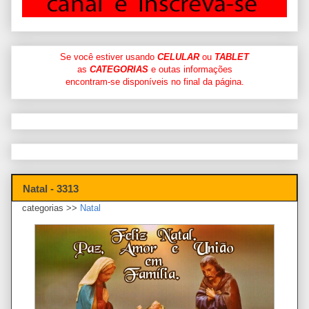
Se você estiver usando
CELULAR
ou
TABLET
as
CATEGORIAS
e outas informações
encontram-se disponíveis no final da página.
Natal - 3313
categorias >>
Natal