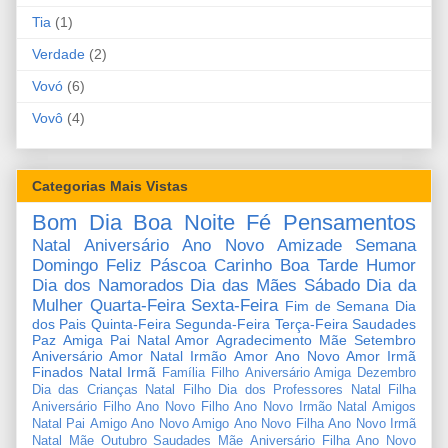
Tia
(1)
Verdade
(2)
Vovó
(6)
Vovô
(4)
Categorias Mais Vistas
Bom Dia
Boa Noite
Fé
Pensamentos
Natal
Aniversário
Ano Novo
Amizade
Semana
Domingo
Feliz Páscoa
Carinho
Boa Tarde
Humor
Dia dos Namorados
Dia das Mães
Sábado
Dia da
Mulher
Quarta-Feira
Sexta-Feira
Fim de Semana
Dia
dos Pais
Quinta-Feira
Segunda-Feira
Terça-Feira
Saudades
Paz
Amiga
Pai
Natal Amor
Agradecimento
Mãe
Setembro
Aniversário Amor
Natal Irmão
Amor
Ano Novo Amor
Irmã
Finados
Natal Irmã
Família
Filho
Aniversário Amiga
Dezembro
Dia das Crianças
Natal Filho
Dia dos Professores
Natal Filha
Aniversário Filho
Ano Novo Filho
Ano Novo Irmão
Natal Amigos
Natal Pai
Amigo
Ano Novo Amigo
Ano Novo Filha
Ano Novo Irmã
Natal Mãe
Outubro
Saudades Mãe
Aniversário Filha
Ano Novo