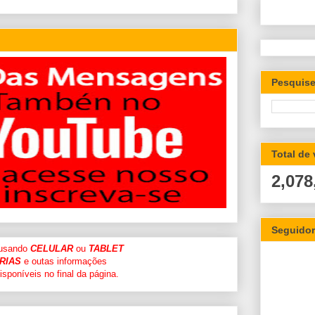
Pesquise
Total de
2,078
Seguido
 usando
CELULAR
ou
TABLET
RIAS
e outas informações
sponíveis no final da página.