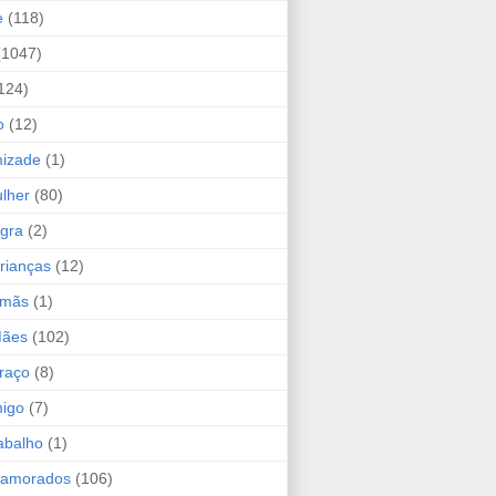
e
(118)
(1047)
124)
o
(12)
mizade
(1)
lher
(80)
ogra
(2)
rianças
(12)
rmãs
(1)
Mães
(102)
raço
(8)
migo
(7)
abalho
(1)
Namorados
(106)