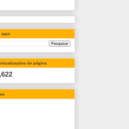
 aqui
 visualizações de página
,622
res