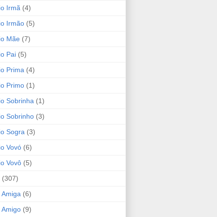
io Irmã
(4)
io Irmão
(5)
io Mãe
(7)
io Pai
(5)
io Prima
(4)
io Primo
(1)
io Sobrinha
(1)
io Sobrinho
(3)
io Sogra
(3)
io Vovó
(6)
io Vovô
(5)
(307)
 Amiga
(6)
 Amigo
(9)