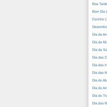
Boa Tard
Bom Dia
Carinho
(
Dezembr
Dia da A
Dia da Mu
Dia da S
Dia das C
Dia das I
Dia das 
Dia do Ab
Dia do A
Dia do Tr
Dia dos 