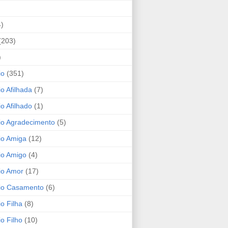
4)
(203)
)
io
(351)
io Afilhada
(7)
io Afilhado
(1)
io Agradecimento
(5)
io Amiga
(12)
io Amigo
(4)
io Amor
(17)
rio Casamento
(6)
io Filha
(8)
io Filho
(10)