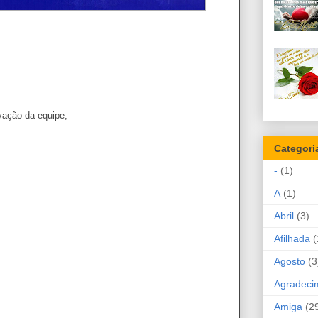
vação da equipe;
Categori
-
(1)
A
(1)
Abril
(3)
Afilhada
(
Agosto
(3
Agradeci
Amiga
(2