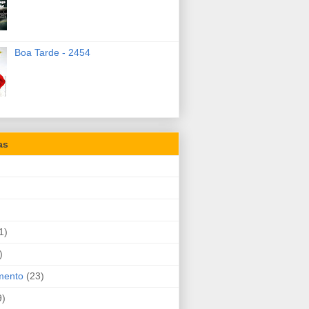
Boa Tarde - 2454
as
1)
)
mento
(23)
9)