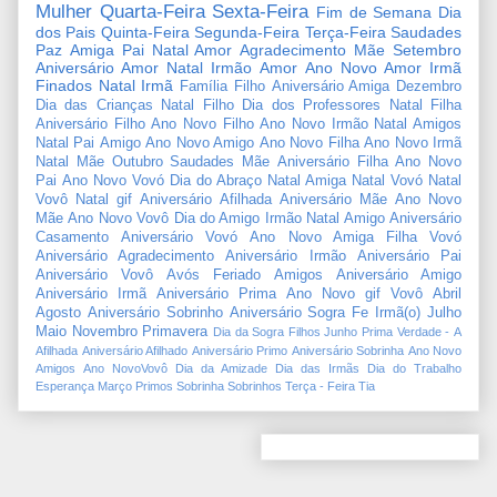
Mulher
Quarta-Feira
Sexta-Feira
Fim de Semana
Dia
dos Pais
Quinta-Feira
Segunda-Feira
Terça-Feira
Saudades
Paz
Amiga
Pai
Natal Amor
Agradecimento
Mãe
Setembro
Aniversário Amor
Natal Irmão
Amor
Ano Novo Amor
Irmã
Finados
Natal Irmã
Família
Filho
Aniversário Amiga
Dezembro
Dia das Crianças
Natal Filho
Dia dos Professores
Natal Filha
Aniversário Filho
Ano Novo Filho
Ano Novo Irmão
Natal Amigos
Natal Pai
Amigo
Ano Novo Amigo
Ano Novo Filha
Ano Novo Irmã
Natal Mãe
Outubro
Saudades Mãe
Aniversário Filha
Ano Novo
Pai
Ano Novo Vovó
Dia do Abraço
Natal Amiga
Natal Vovó
Natal
Vovô
Natal gif
Aniversário Afilhada
Aniversário Mãe
Ano Novo
Mãe
Ano Novo Vovô
Dia do Amigo
Irmão
Natal Amigo
Aniversário
Casamento
Aniversário Vovó
Ano Novo Amiga
Filha
Vovó
Aniversário Agradecimento
Aniversário Irmão
Aniversário Pai
Aniversário Vovô
Avós
Feriado
Amigos
Aniversário Amigo
Aniversário Irmã
Aniversário Prima
Ano Novo gif
Vovô
Abril
Agosto
Aniversário Sobrinho
Aniversário Sogra
Fe
Irmã(o)
Julho
Maio
Novembro
Primavera
Dia da Sogra
Filhos
Junho
Prima
Verdade
-
A
Afilhada
Aniversário Afilhado
Aniversário Primo
Aniversário Sobrinha
Ano Novo
Amigos
Ano NovoVovô
Dia da Amizade
Dia das Irmãs
Dia do Trabalho
Esperança
Março
Primos
Sobrinha
Sobrinhos
Terça - Feira
Tia