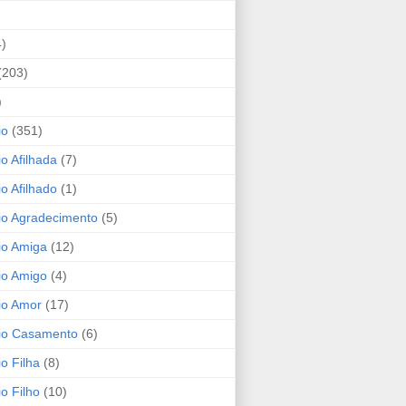
4)
(203)
)
io
(351)
io Afilhada
(7)
io Afilhado
(1)
io Agradecimento
(5)
io Amiga
(12)
io Amigo
(4)
io Amor
(17)
rio Casamento
(6)
io Filha
(8)
io Filho
(10)