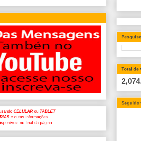
Pesquise
Total de
2,074
Seguido
 usando
CELULAR
ou
TABLET
RIAS
e outas informações
sponíveis no final da página.