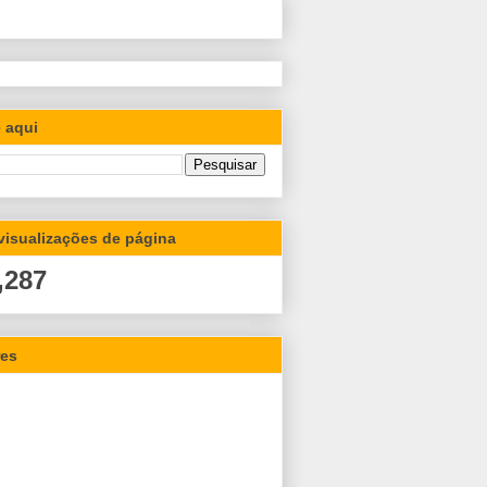
 aqui
 visualizações de página
,287
res