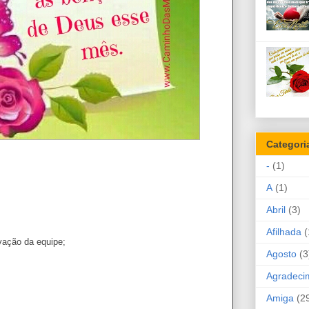
Categori
-
(1)
A
(1)
Abril
(3)
Afilhada
(
vação da equipe;
Agosto
(3
Agradeci
Amiga
(2