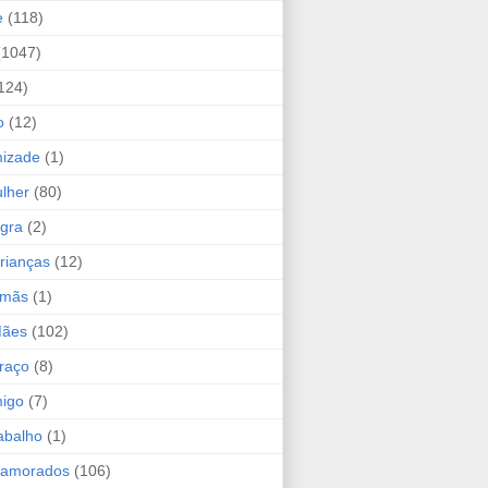
e
(118)
(1047)
124)
o
(12)
mizade
(1)
lher
(80)
ogra
(2)
rianças
(12)
rmãs
(1)
Mães
(102)
raço
(8)
migo
(7)
abalho
(1)
Namorados
(106)