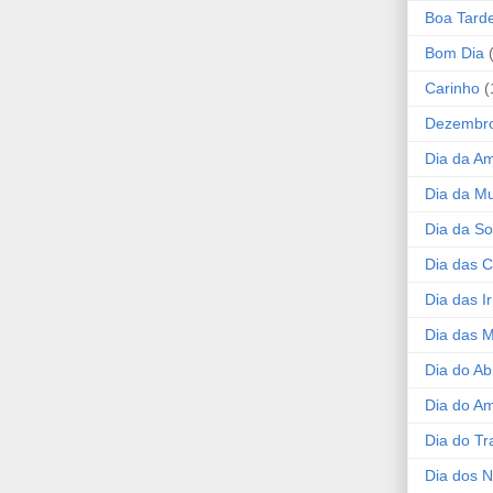
Boa Tard
Bom Dia
Carinho
(
Dezembr
Dia da A
Dia da Mu
Dia da S
Dia das C
Dia das I
Dia das 
Dia do Ab
Dia do A
Dia do Tr
Dia dos 