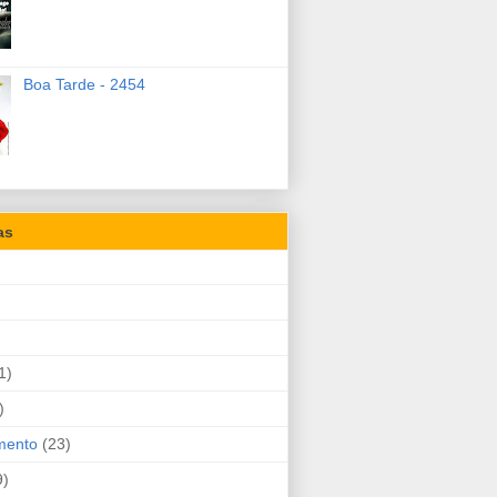
Boa Tarde - 2454
as
1)
)
mento
(23)
9)