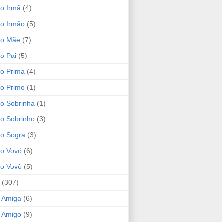
io Irmã
(4)
io Irmão
(5)
io Mãe
(7)
io Pai
(5)
io Prima
(4)
io Primo
(1)
io Sobrinha
(1)
io Sobrinho
(3)
io Sogra
(3)
io Vovó
(6)
io Vovô
(5)
(307)
 Amiga
(6)
 Amigo
(9)