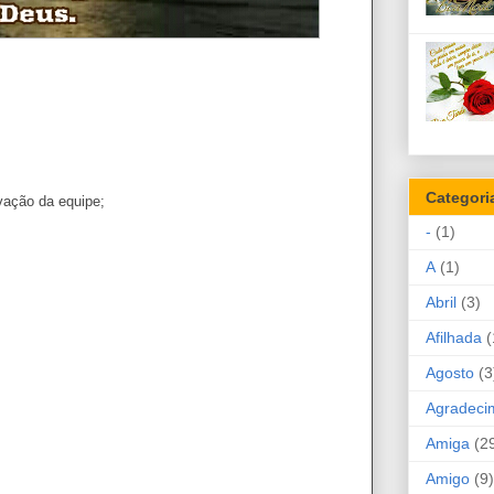
Categori
vação da equipe;
-
(1)
A
(1)
Abril
(3)
Afilhada
(
Agosto
(3
Agradeci
Amiga
(2
Amigo
(9)