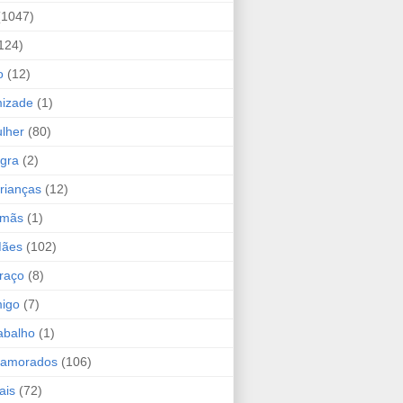
(1047)
124)
o
(12)
mizade
(1)
lher
(80)
ogra
(2)
rianças
(12)
rmãs
(1)
Mães
(102)
raço
(8)
migo
(7)
abalho
(1)
Namorados
(106)
ais
(72)