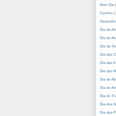
Bom Dia
Carinho
(
Dezembr
Dia da A
Dia da Mu
Dia da S
Dia das C
Dia das I
Dia das 
Dia do Ab
Dia do A
Dia do Tr
Dia dos 
Dia dos P