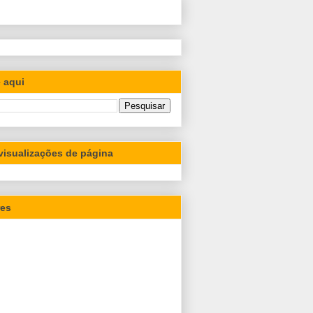
 aqui
 visualizações de página
res