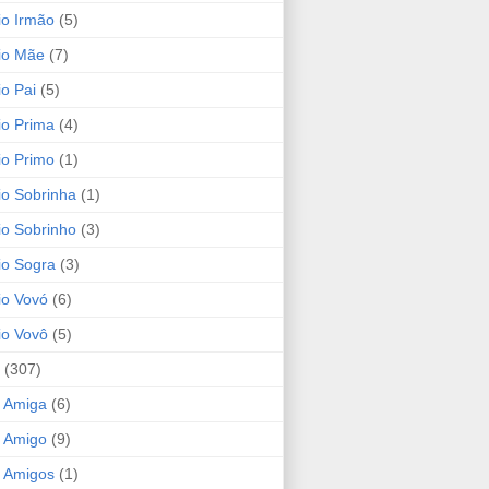
io Irmão
(5)
io Mãe
(7)
io Pai
(5)
io Prima
(4)
io Primo
(1)
io Sobrinha
(1)
io Sobrinho
(3)
io Sogra
(3)
io Vovó
(6)
io Vovô
(5)
(307)
 Amiga
(6)
 Amigo
(9)
 Amigos
(1)