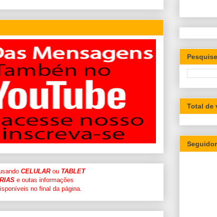
Pesquise
Total de
Seguido
 usando
CELULAR
ou
TABLET
RIAS
e outas informações
sponíveis no final da página.