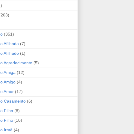
4)
(203)
)
io
(351)
io Afilhada
(7)
io Afilhado
(1)
io Agradecimento
(5)
io Amiga
(12)
io Amigo
(4)
io Amor
(17)
rio Casamento
(6)
io Filha
(8)
io Filho
(10)
io Irmã
(4)