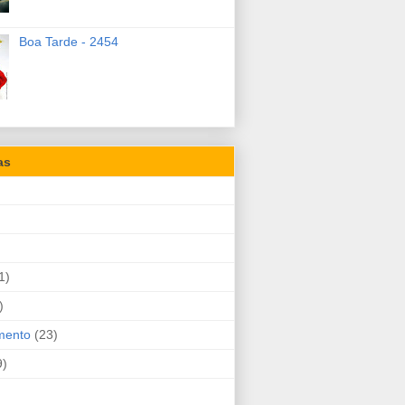
Boa Tarde - 2454
as
1)
)
mento
(23)
9)