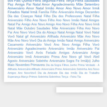
dos Pais
Quinta-Feira
Segunda-Feira
Terça-Feira
Saudades
Paz
Amiga
Pai
Natal Amor
Agradecimento
Mãe
Setembro
Aniversário Amor
Natal Irmão
Amor
Ano Novo Amor
Irmã
Finados
Natal Irmã
Família
Filho
Aniversário Amiga
Dezembro
Dia das Crianças
Natal Filho
Dia dos Professores
Natal Filha
Aniversário Filho
Ano Novo Filho
Ano Novo Irmão
Natal Amigos
Natal Pai
Amigo
Ano Novo Amigo
Ano Novo Filha
Ano Novo Irmã
Natal Mãe
Outubro
Saudades Mãe
Aniversário Filha
Ano Novo
Pai
Ano Novo Vovó
Dia do Abraço
Natal Amiga
Natal Vovó
Natal
Vovô
Natal gif
Aniversário Afilhada
Aniversário Mãe
Ano Novo
Mãe
Ano Novo Vovô
Dia do Amigo
Irmão
Natal Amigo
Aniversário
Casamento
Aniversário Vovó
Ano Novo Amiga
Filha
Vovó
Aniversário Agradecimento
Aniversário Irmão
Aniversário Pai
Aniversário Vovô
Avós
Feriado
Amigos
Aniversário Amigo
Aniversário Irmã
Aniversário Prima
Ano Novo gif
Vovô
Abril
Agosto
Aniversário Sobrinho
Aniversário Sogra
Fe
Irmã(o)
Julho
Maio
Novembro
Primavera
Dia da Sogra
Filhos
Junho
Prima
Verdade
-
A
Afilhada
Aniversário Afilhado
Aniversário Primo
Aniversário Sobrinha
Ano Novo
Amigos
Ano NovoVovô
Dia da Amizade
Dia das Irmãs
Dia do Trabalho
Esperança
Março
Primos
Sobrinha
Sobrinhos
Terça - Feira
Tia