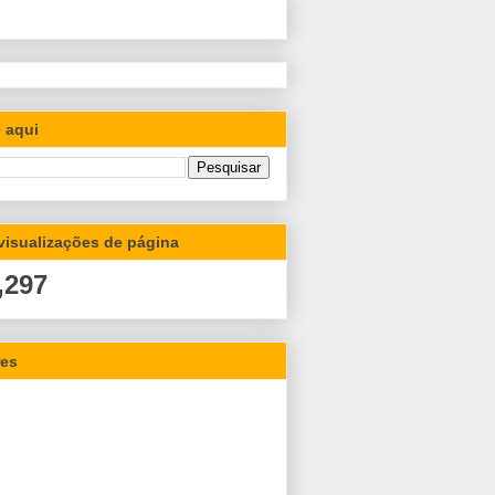
 aqui
 visualizações de página
,297
res