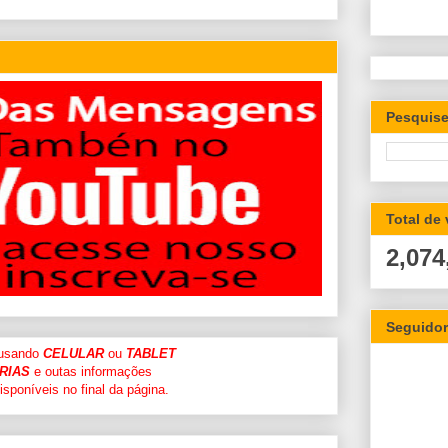
Pesquise
Total de
2,074
Seguido
 usando
CELULAR
ou
TABLET
RIAS
e outas informações
sponíveis no final da página.