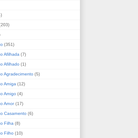
4)
(203)
)
io
(351)
io Afilhada
(7)
io Afilhado
(1)
io Agradecimento
(5)
io Amiga
(12)
io Amigo
(4)
io Amor
(17)
rio Casamento
(6)
io Filha
(8)
io Filho
(10)