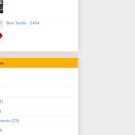
Boa Tarde - 2454
as
1)
)
mento
(23)
9)