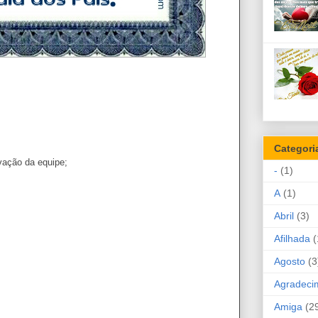
Categori
vação da equipe;
-
(1)
A
(1)
Abril
(3)
Afilhada
(
Agosto
(3
Agradeci
Amiga
(2