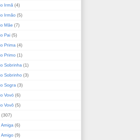
io Irmã
(4)
io Irmão
(5)
io Mãe
(7)
io Pai
(5)
io Prima
(4)
io Primo
(1)
io Sobrinha
(1)
io Sobrinho
(3)
io Sogra
(3)
io Vovó
(6)
io Vovô
(5)
(307)
 Amiga
(6)
 Amigo
(9)