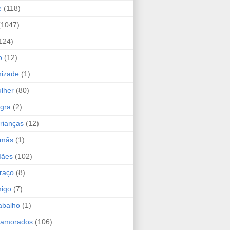
e
(118)
(1047)
124)
o
(12)
mizade
(1)
lher
(80)
ogra
(2)
rianças
(12)
rmãs
(1)
Mães
(102)
raço
(8)
migo
(7)
abalho
(1)
Namorados
(106)