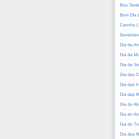
Boa Tard
Bom Dia
Carinho
(
Dezembr
Dia da A
Dia da Mu
Dia da S
Dia das C
Dia das I
Dia das 
Dia do Ab
Dia do A
Dia do Tr
Dia dos 