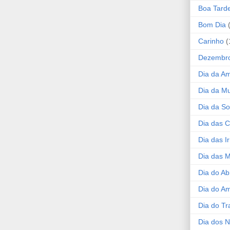
Boa Tard
Bom Dia
Carinho
(
Dezembr
Dia da A
Dia da Mu
Dia da S
Dia das C
Dia das I
Dia das 
Dia do Ab
Dia do A
Dia do Tr
Dia dos 