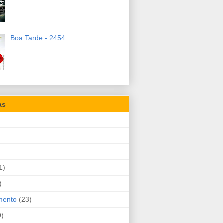
Boa Tarde - 2454
as
1)
)
mento
(23)
9)