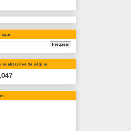
 aqui
 visualizações de página
,047
res