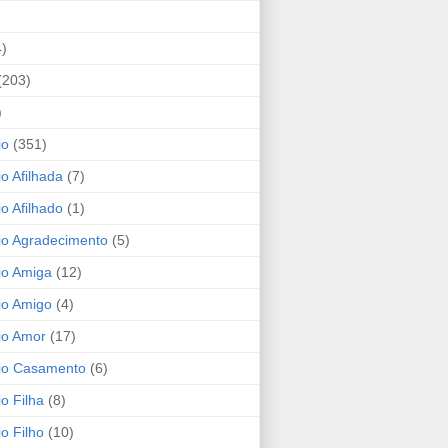
4)
(203)
)
io
(351)
io Afilhada
(7)
io Afilhado
(1)
io Agradecimento
(5)
io Amiga
(12)
io Amigo
(4)
io Amor
(17)
rio Casamento
(6)
io Filha
(8)
io Filho
(10)