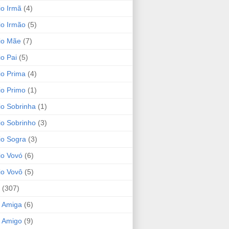
io Irmã
(4)
io Irmão
(5)
io Mãe
(7)
io Pai
(5)
io Prima
(4)
io Primo
(1)
io Sobrinha
(1)
io Sobrinho
(3)
io Sogra
(3)
io Vovó
(6)
io Vovô
(5)
(307)
 Amiga
(6)
 Amigo
(9)