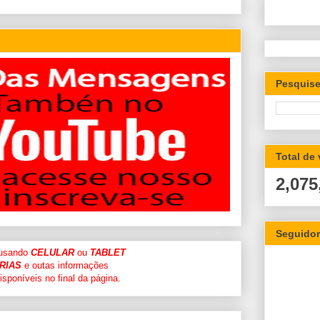
Pesquise
Total de
2,075
Seguido
 usando
CELULAR
ou
TABLET
RIAS
e outas informações
sponíveis no final da página.