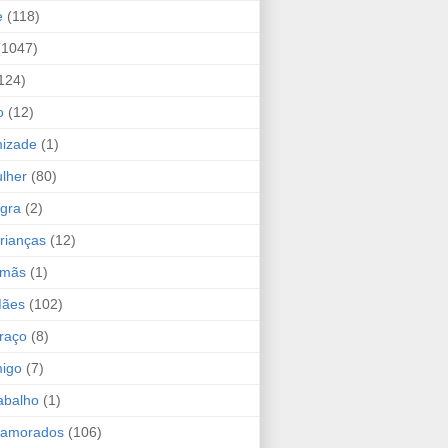
e
(118)
(1047)
124)
o
(12)
mizade
(1)
lher
(80)
ogra
(2)
rianças
(12)
rmãs
(1)
Mães
(102)
raço
(8)
migo
(7)
abalho
(1)
Namorados
(106)