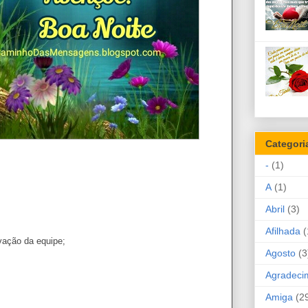
Categori
-
(1)
A
(1)
Abril
(3)
Afilhada
(
vação da equipe;
Agosto
(3
Agradeci
Amiga
(2