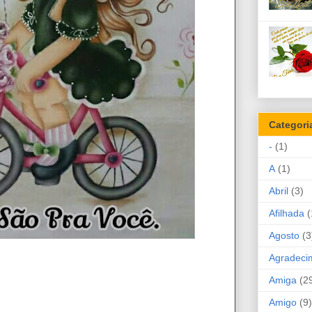
Categori
-
(1)
A
(1)
Abril
(3)
Afilhada
(
Agosto
(3
Agradeci
Amiga
(2
Amigo
(9)