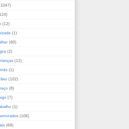
(1047)
124)
o
(12)
mizade
(1)
lher
(80)
ogra
(2)
rianças
(12)
rmãs
(1)
Mães
(102)
raço
(8)
migo
(7)
abalho
(1)
Namorados
(106)
ais
(68)