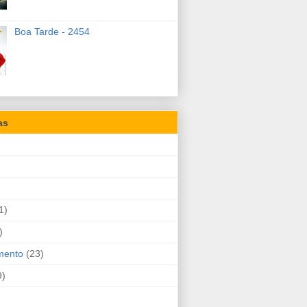
Boa Tarde - 2454
as
1)
)
mento
(23)
9)