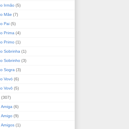
io Irmão
(5)
io Mãe
(7)
io Pai
(5)
io Prima
(4)
io Primo
(1)
io Sobrinha
(1)
io Sobrinho
(3)
io Sogra
(3)
io Vovó
(6)
io Vovô
(5)
(307)
 Amiga
(6)
 Amigo
(9)
 Amigos
(1)