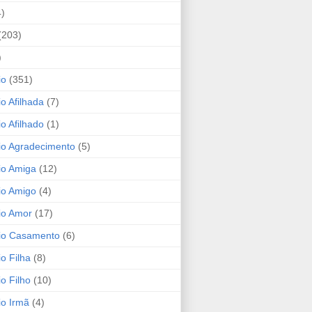
4)
(203)
)
io
(351)
io Afilhada
(7)
io Afilhado
(1)
io Agradecimento
(5)
io Amiga
(12)
io Amigo
(4)
io Amor
(17)
rio Casamento
(6)
io Filha
(8)
io Filho
(10)
io Irmã
(4)