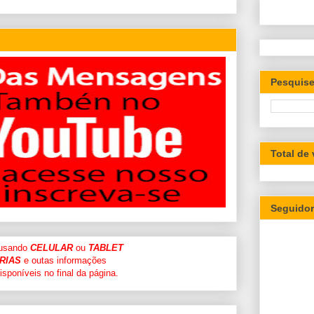
Pesquise
Total de
Seguido
 usando
CELULAR
ou
TABLET
RIAS
e outas informações
sponíveis no final da página.