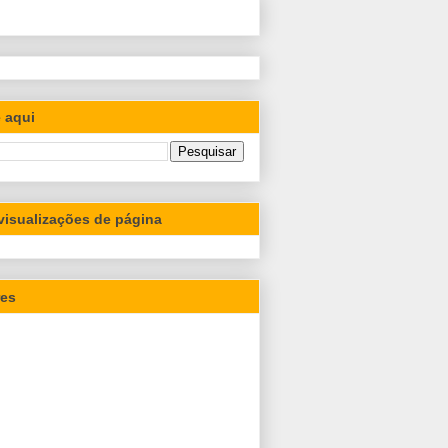
 aqui
 visualizações de página
res