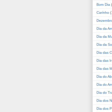
Bom Dia
Carinho
(
Dezembr
Dia da A
Dia da Mu
Dia da S
Dia das C
Dia das I
Dia das 
Dia do Ab
Dia do A
Dia do Tr
Dia dos 
Dia dos P