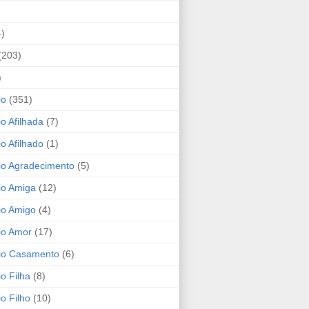
4)
(203)
)
io
(351)
io Afilhada
(7)
io Afilhado
(1)
io Agradecimento
(5)
io Amiga
(12)
io Amigo
(4)
io Amor
(17)
rio Casamento
(6)
io Filha
(8)
io Filho
(10)