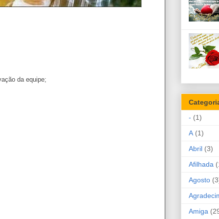
vação da equipe;
Categori
-
(1)
A
(1)
Abril
(3)
Afilhada
(
Agosto
(3
Agradeci
Amiga
(2