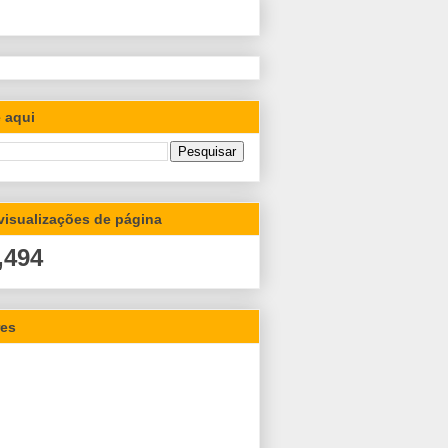
 aqui
 visualizações de página
,494
res