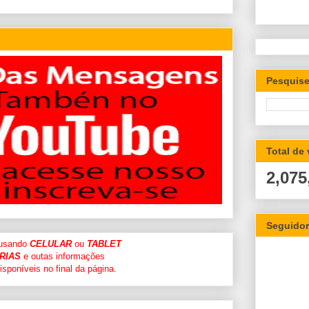
Pesquise
Total de
2,075
Seguido
 usando
CELULAR
ou
TABLET
RIAS
e outas informações
sponíveis no final da página.