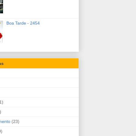
Boa Tarde - 2454
as
1)
)
mento
(23)
9)