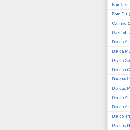
Boa Tard
Bom Dia
Carinho
(
Dezembr
Dia da A
Dia da Mu
Dia da S
Dia das C
Dia das I
Dia das 
Dia do Ab
Dia do A
Dia do Tr
Dia dos 