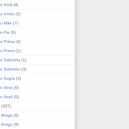
io Irmã
(4)
io Irmão
(5)
io Mãe
(7)
io Pai
(5)
io Prima
(4)
io Primo
(1)
io Sobrinha
(1)
io Sobrinho
(3)
io Sogra
(3)
io Vovó
(6)
io Vovô
(5)
(307)
 Amiga
(6)
 Amigo
(9)