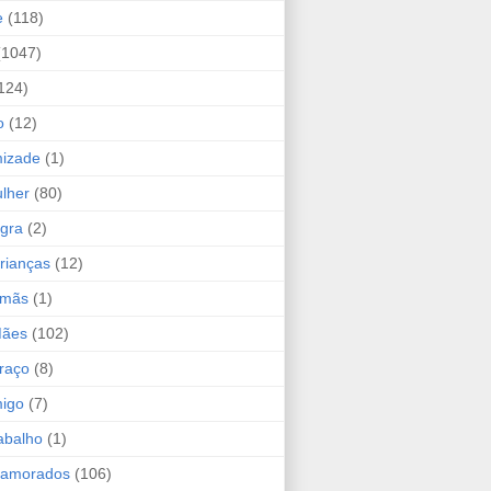
e
(118)
(1047)
124)
o
(12)
mizade
(1)
lher
(80)
ogra
(2)
rianças
(12)
rmãs
(1)
Mães
(102)
raço
(8)
migo
(7)
abalho
(1)
Namorados
(106)