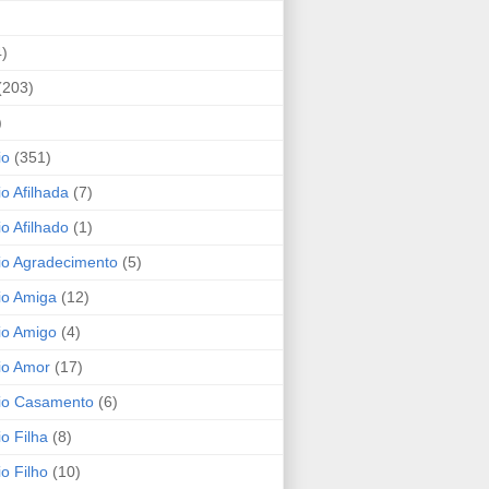
4)
(203)
)
io
(351)
io Afilhada
(7)
io Afilhado
(1)
io Agradecimento
(5)
io Amiga
(12)
io Amigo
(4)
io Amor
(17)
rio Casamento
(6)
io Filha
(8)
io Filho
(10)