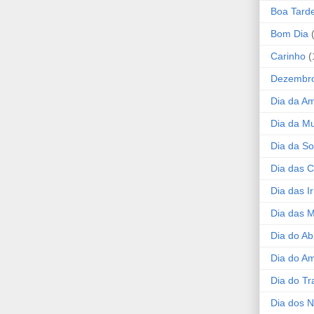
Boa Tard
Bom Dia
Carinho
(
Dezembr
Dia da A
Dia da Mu
Dia da S
Dia das C
Dia das I
Dia das 
Dia do Ab
Dia do A
Dia do Tr
Dia dos 