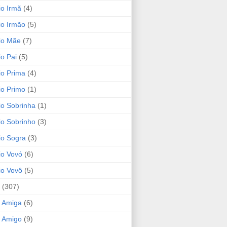
io Irmã
(4)
io Irmão
(5)
io Mãe
(7)
io Pai
(5)
io Prima
(4)
io Primo
(1)
io Sobrinha
(1)
io Sobrinho
(3)
io Sogra
(3)
io Vovó
(6)
io Vovô
(5)
(307)
 Amiga
(6)
 Amigo
(9)