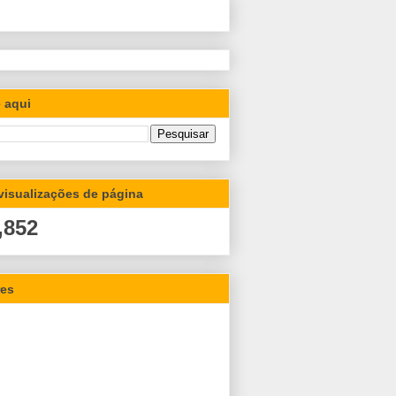
 aqui
 visualizações de página
,852
res