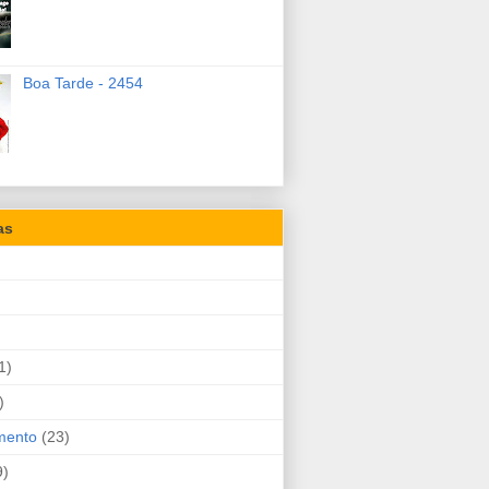
Boa Tarde - 2454
as
1)
)
mento
(23)
9)