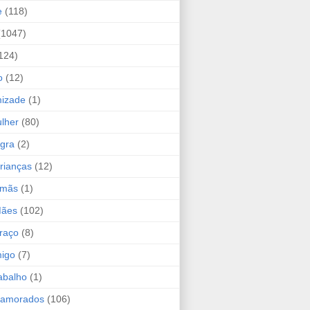
e
(118)
(1047)
124)
o
(12)
mizade
(1)
lher
(80)
ogra
(2)
rianças
(12)
rmãs
(1)
Mães
(102)
raço
(8)
migo
(7)
abalho
(1)
Namorados
(106)