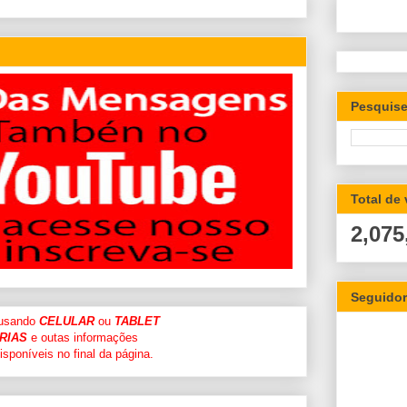
Pesquise
Total de
2,075
Seguido
 usando
CELULAR
ou
TABLET
RIAS
e outas informações
sponíveis no final da página.