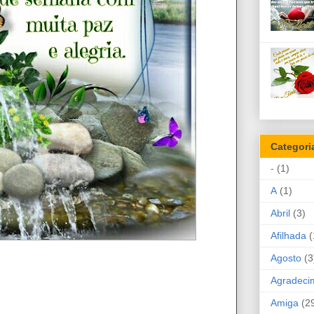
Categori
-
(1)
A
(1)
Abril
(3)
Afilhada
(
Agosto
(3
Agradeci
Amiga
(2