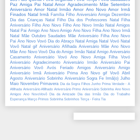
Paz
Amiga
Pai
Natal Amor
Agradecimento
Mãe
Setembro
Aniversário Amor
Natal Irmão
Amor
Ano Novo Amor
Irmã
Finados
Natal Irmã
Família
Filho
Aniversário Amiga
Dezembro
Dia das Crianças
Natal Filho
Dia dos Professores
Natal Filha
Aniversário Filho
Ano Novo Filho
Ano Novo Irmão
Natal Amigos
Natal Pai
Amigo
Ano Novo Amigo
Ano Novo Filha
Ano Novo Irmã
Natal Mãe
Outubro
Saudades Mãe
Aniversário Filha
Ano Novo
Pai
Ano Novo Vovó
Dia do Abraço
Natal Amiga
Natal Vovó
Natal
Vovô
Natal gif
Aniversário Afilhada
Aniversário Mãe
Ano Novo
Mãe
Ano Novo Vovô
Dia do Amigo
Irmão
Natal Amigo
Aniversário
Casamento
Aniversário Vovó
Ano Novo Amiga
Filha
Vovó
Aniversário Agradecimento
Aniversário Irmão
Aniversário Pai
Aniversário Vovô
Avós
Feriado
Amigos
Aniversário Amigo
Aniversário Irmã
Aniversário Prima
Ano Novo gif
Vovô
Abril
Agosto
Aniversário Sobrinho
Aniversário Sogra
Fe
Irmã(o)
Julho
Maio
Novembro
Primavera
Dia da Sogra
Filhos
Junho
Prima
Verdade
-
A
Afilhada
Aniversário Afilhado
Aniversário Primo
Aniversário Sobrinha
Ano Novo
Amigos
Ano NovoVovô
Dia da Amizade
Dia das Irmãs
Dia do Trabalho
Esperança
Março
Primos
Sobrinha
Sobrinhos
Terça - Feira
Tia