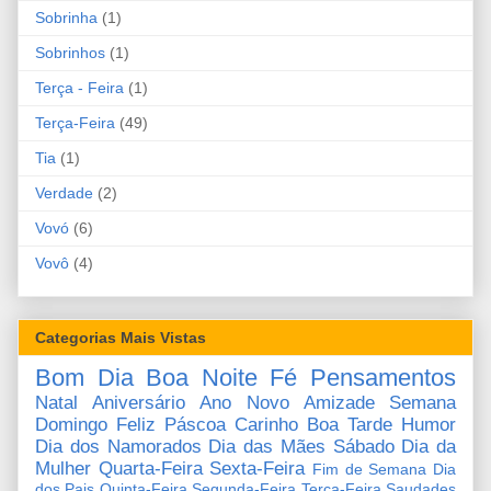
Sobrinha
(1)
Sobrinhos
(1)
Terça - Feira
(1)
Terça-Feira
(49)
Tia
(1)
Verdade
(2)
Vovó
(6)
Vovô
(4)
Categorias Mais Vistas
Bom Dia
Boa Noite
Fé
Pensamentos
Natal
Aniversário
Ano Novo
Amizade
Semana
Domingo
Feliz Páscoa
Carinho
Boa Tarde
Humor
Dia dos Namorados
Dia das Mães
Sábado
Dia da
Mulher
Quarta-Feira
Sexta-Feira
Fim de Semana
Dia
dos Pais
Quinta-Feira
Segunda-Feira
Terça-Feira
Saudades