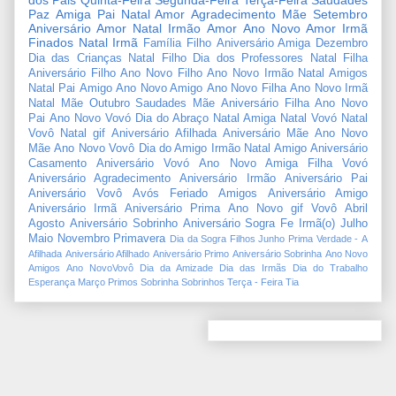
dos Pais
Quinta-Feira
Segunda-Feira
Terça-Feira
Saudades
Paz
Amiga
Pai
Natal Amor
Agradecimento
Mãe
Setembro
Aniversário Amor
Natal Irmão
Amor
Ano Novo Amor
Irmã
Finados
Natal Irmã
Família
Filho
Aniversário Amiga
Dezembro
Dia das Crianças
Natal Filho
Dia dos Professores
Natal Filha
Aniversário Filho
Ano Novo Filho
Ano Novo Irmão
Natal Amigos
Natal Pai
Amigo
Ano Novo Amigo
Ano Novo Filha
Ano Novo Irmã
Natal Mãe
Outubro
Saudades Mãe
Aniversário Filha
Ano Novo
Pai
Ano Novo Vovó
Dia do Abraço
Natal Amiga
Natal Vovó
Natal
Vovô
Natal gif
Aniversário Afilhada
Aniversário Mãe
Ano Novo
Mãe
Ano Novo Vovô
Dia do Amigo
Irmão
Natal Amigo
Aniversário
Casamento
Aniversário Vovó
Ano Novo Amiga
Filha
Vovó
Aniversário Agradecimento
Aniversário Irmão
Aniversário Pai
Aniversário Vovô
Avós
Feriado
Amigos
Aniversário Amigo
Aniversário Irmã
Aniversário Prima
Ano Novo gif
Vovô
Abril
Agosto
Aniversário Sobrinho
Aniversário Sogra
Fe
Irmã(o)
Julho
Maio
Novembro
Primavera
Dia da Sogra
Filhos
Junho
Prima
Verdade
-
A
Afilhada
Aniversário Afilhado
Aniversário Primo
Aniversário Sobrinha
Ano Novo
Amigos
Ano NovoVovô
Dia da Amizade
Dia das Irmãs
Dia do Trabalho
Esperança
Março
Primos
Sobrinha
Sobrinhos
Terça - Feira
Tia