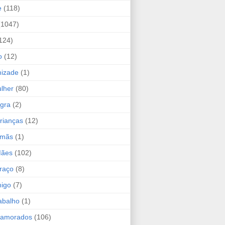
e
(118)
(1047)
124)
o
(12)
mizade
(1)
lher
(80)
ogra
(2)
rianças
(12)
rmãs
(1)
Mães
(102)
raço
(8)
migo
(7)
abalho
(1)
Namorados
(106)