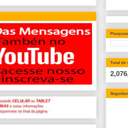
Pesquise
Total de
2,076
Seguido
 usando
CELULAR
ou
TABLET
RIAS
e outas informações
sponíveis no final da página.