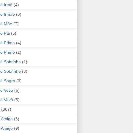
io Irmã
(4)
io Irmão
(5)
io Mãe
(7)
io Pai
(5)
io Prima
(4)
io Primo
(1)
io Sobrinha
(1)
io Sobrinho
(3)
io Sogra
(3)
io Vovó
(6)
io Vovô
(5)
(307)
 Amiga
(6)
 Amigo
(9)