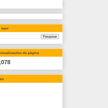
 aqui
 visualizações de página
,078
res