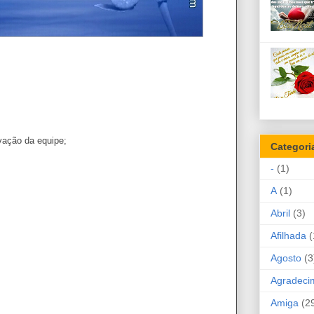
vação da equipe;
Categori
-
(1)
A
(1)
Abril
(3)
Afilhada
(
Agosto
(3
Agradeci
Amiga
(2