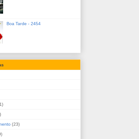
Boa Tarde - 2454
as
1)
)
mento
(23)
9)