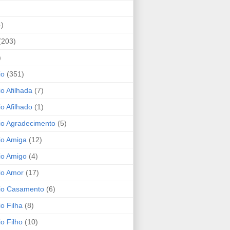
4)
(203)
)
io
(351)
io Afilhada
(7)
io Afilhado
(1)
io Agradecimento
(5)
io Amiga
(12)
io Amigo
(4)
io Amor
(17)
rio Casamento
(6)
io Filha
(8)
io Filho
(10)