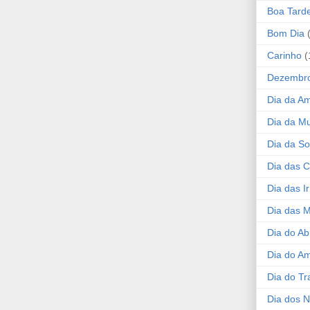
Boa Tard
Bom Dia
Carinho
(
Dezembr
Dia da A
Dia da Mu
Dia da S
Dia das C
Dia das I
Dia das 
Dia do Ab
Dia do A
Dia do Tr
Dia dos 