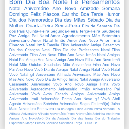
Bom Dia
Boa Noite
Fé
Pensamentos
Natal
Aniversário
Ano Novo
Amizade
Semana
Domingo
Feliz Páscoa
Carinho
Boa Tarde
Humor
Dia dos Namorados
Dia das Mães
Sábado
Dia da
Mulher
Quarta-Feira
Sexta-Feira
Fim de Semana
Dia
dos Pais
Quinta-Feira
Segunda-Feira
Terça-Feira
Saudades
Paz
Amiga
Pai
Natal Amor
Agradecimento
Mãe
Setembro
Aniversário Amor
Natal Irmão
Amor
Ano Novo Amor
Irmã
Finados
Natal Irmã
Família
Filho
Aniversário Amiga
Dezembro
Dia das Crianças
Natal Filho
Dia dos Professores
Natal Filha
Aniversário Filho
Ano Novo Filho
Ano Novo Irmão
Natal Amigos
Natal Pai
Amigo
Ano Novo Amigo
Ano Novo Filha
Ano Novo Irmã
Natal Mãe
Outubro
Saudades Mãe
Aniversário Filha
Ano Novo
Pai
Ano Novo Vovó
Dia do Abraço
Natal Amiga
Natal Vovó
Natal
Vovô
Natal gif
Aniversário Afilhada
Aniversário Mãe
Ano Novo
Mãe
Ano Novo Vovô
Dia do Amigo
Irmão
Natal Amigo
Aniversário
Casamento
Aniversário Vovó
Ano Novo Amiga
Filha
Vovó
Aniversário Agradecimento
Aniversário Irmão
Aniversário Pai
Aniversário Vovô
Avós
Feriado
Amigos
Aniversário Amigo
Aniversário Irmã
Aniversário Prima
Ano Novo gif
Vovô
Abril
Agosto
Aniversário Sobrinho
Aniversário Sogra
Fe
Irmã(o)
Julho
Maio
Novembro
Primavera
Dia da Sogra
Filhos
Junho
Prima
Verdade
-
A
Afilhada
Aniversário Afilhado
Aniversário Primo
Aniversário Sobrinha
Ano Novo
Amigos
Ano NovoVovô
Dia da Amizade
Dia das Irmãs
Dia do Trabalho
Esperança
Março
Primos
Sobrinha
Sobrinhos
Terça - Feira
Tia