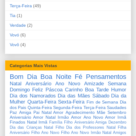
Terça-Feira
(49)
Tia
(1)
Verdade
(2)
Vovó
(6)
Vovô
(4)
Categorias Mais Vistas
Bom Dia
Boa Noite
Fé
Pensamentos
Natal
Aniversário
Ano Novo
Amizade
Semana
Domingo
Feliz Páscoa
Carinho
Boa Tarde
Humor
Dia dos Namorados
Dia das Mães
Sábado
Dia da
Mulher
Quarta-Feira
Sexta-Feira
Fim de Semana
Dia
dos Pais
Quinta-Feira
Segunda-Feira
Terça-Feira
Saudades
Paz
Amiga
Pai
Natal Amor
Agradecimento
Mãe
Setembro
Aniversário Amor
Natal Irmão
Amor
Ano Novo Amor
Irmã
Finados
Natal Irmã
Família
Filho
Aniversário Amiga
Dezembro
Dia das Crianças
Natal Filho
Dia dos Professores
Natal Filha
Aniversário Filho
Ano Novo Filho
Ano Novo Irmão
Natal Amigos