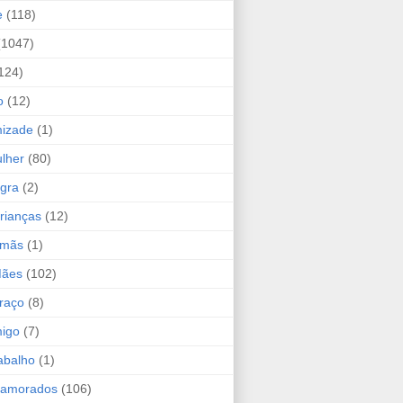
e
(118)
(1047)
124)
o
(12)
mizade
(1)
lher
(80)
ogra
(2)
rianças
(12)
rmãs
(1)
Mães
(102)
raço
(8)
migo
(7)
abalho
(1)
Namorados
(106)