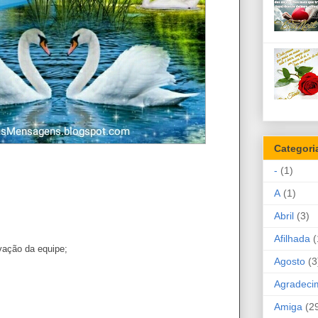
Categori
-
(1)
A
(1)
Abril
(3)
Afilhada
(
vação da equipe;
Agosto
(3
Agradeci
Amiga
(2