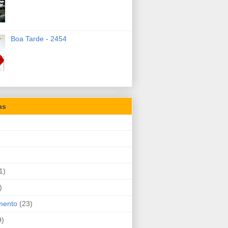
Boa Tarde - 2454
as
1)
)
mento
(23)
9)