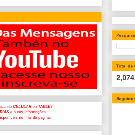
Pesquise
Total de
2,074
Seguido
 usando
CELULAR
ou
TABLET
RIAS
e outas informações
sponíveis no final da página.