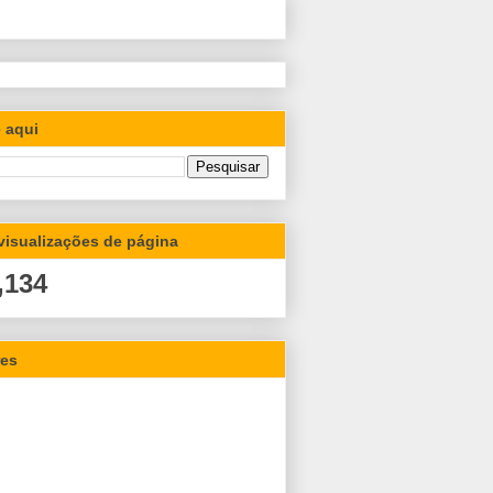
 aqui
 visualizações de página
,134
res