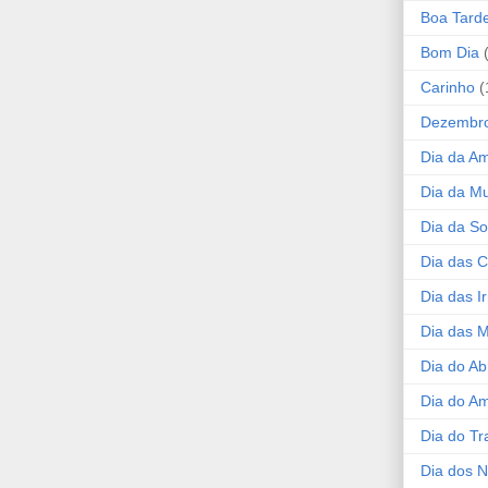
Boa Tard
Bom Dia
Carinho
(
Dezembr
Dia da A
Dia da Mu
Dia da S
Dia das C
Dia das I
Dia das 
Dia do Ab
Dia do A
Dia do Tr
Dia dos 