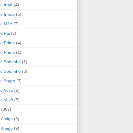
io Irmã
(4)
io Irmão
(5)
io Mãe
(7)
io Pai
(5)
io Prima
(4)
io Primo
(1)
io Sobrinha
(1)
io Sobrinho
(3)
io Sogra
(3)
io Vovó
(6)
io Vovô
(5)
(307)
 Amiga
(6)
 Amigo
(9)