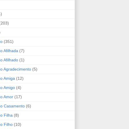
4)
(203)
)
io
(351)
io Afilhada
(7)
io Afilhado
(1)
io Agradecimento
(5)
io Amiga
(12)
io Amigo
(4)
io Amor
(17)
rio Casamento
(6)
io Filha
(8)
io Filho
(10)