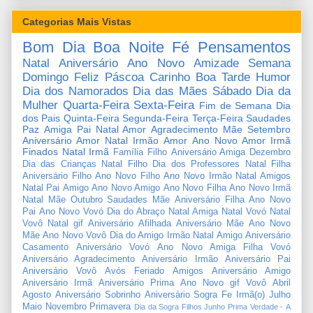
Categorias Mais Vistas
Bom Dia
Boa Noite
Fé
Pensamentos
Natal
Aniversário
Ano Novo
Amizade
Semana
Domingo
Feliz Páscoa
Carinho
Boa Tarde
Humor
Dia dos Namorados
Dia das Mães
Sábado
Dia da
Mulher
Quarta-Feira
Sexta-Feira
Fim de Semana
Dia
dos Pais
Quinta-Feira
Segunda-Feira
Terça-Feira
Saudades
Paz
Amiga
Pai
Natal Amor
Agradecimento
Mãe
Setembro
Aniversário Amor
Natal Irmão
Amor
Ano Novo Amor
Irmã
Finados
Natal Irmã
Família
Filho
Aniversário Amiga
Dezembro
Dia das Crianças
Natal Filho
Dia dos Professores
Natal Filha
Aniversário Filho
Ano Novo Filho
Ano Novo Irmão
Natal Amigos
Natal Pai
Amigo
Ano Novo Amigo
Ano Novo Filha
Ano Novo Irmã
Natal Mãe
Outubro
Saudades Mãe
Aniversário Filha
Ano Novo
Pai
Ano Novo Vovó
Dia do Abraço
Natal Amiga
Natal Vovó
Natal
Vovô
Natal gif
Aniversário Afilhada
Aniversário Mãe
Ano Novo
Mãe
Ano Novo Vovô
Dia do Amigo
Irmão
Natal Amigo
Aniversário
Casamento
Aniversário Vovó
Ano Novo Amiga
Filha
Vovó
Aniversário Agradecimento
Aniversário Irmão
Aniversário Pai
Aniversário Vovô
Avós
Feriado
Amigos
Aniversário Amigo
Aniversário Irmã
Aniversário Prima
Ano Novo gif
Vovô
Abril
Agosto
Aniversário Sobrinho
Aniversário Sogra
Fe
Irmã(o)
Julho
Maio
Novembro
Primavera
Dia da Sogra
Filhos
Junho
Prima
Verdade
-
A