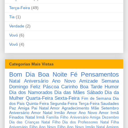
Terça-Feira
(49)
Tia
(1)
Verdade
(2)
Vovó
(6)
Vovô
(4)
Categorias Mais Vistas
Bom Dia
Boa Noite
Fé
Pensamentos
Natal
Aniversário
Ano Novo
Amizade
Semana
Domingo
Feliz Páscoa
Carinho
Boa Tarde
Humor
Dia dos Namorados
Dia das Mães
Sábado
Dia da
Mulher
Quarta-Feira
Sexta-Feira
Fim de Semana
Dia
dos Pais
Quinta-Feira
Segunda-Feira
Terça-Feira
Saudades
Paz
Amiga
Pai
Natal Amor
Agradecimento
Mãe
Setembro
Aniversário Amor
Natal Irmão
Amor
Ano Novo Amor
Irmã
Finados
Natal Irmã
Família
Filho
Aniversário Amiga
Dezembro
Dia das Crianças
Natal Filho
Dia dos Professores
Natal Filha
Aniversário Filho
Ano Novo Filho
Ano Novo Irmão
Natal Amigos