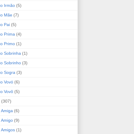
io Irmão
(5)
io Mãe
(7)
io Pai
(5)
io Prima
(4)
io Primo
(1)
io Sobrinha
(1)
io Sobrinho
(3)
io Sogra
(3)
io Vovó
(6)
io Vovô
(5)
(307)
 Amiga
(6)
 Amigo
(9)
 Amigos
(1)