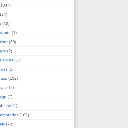
(1047)
124)
o
(12)
mizade
(1)
lher
(80)
ogra
(2)
rianças
(12)
rmãs
(1)
Mães
(102)
raço
(8)
migo
(7)
abalho
(1)
Namorados
(106)
ais
(72)