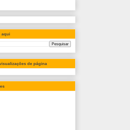
 aqui
 visualizações de página
res