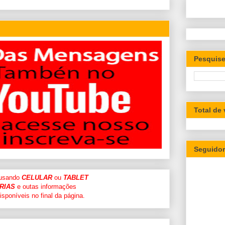
Pesquise
Total de
Seguido
 usando
CELULAR
ou
TABLET
RIAS
e outas informações
sponíveis no final da página.