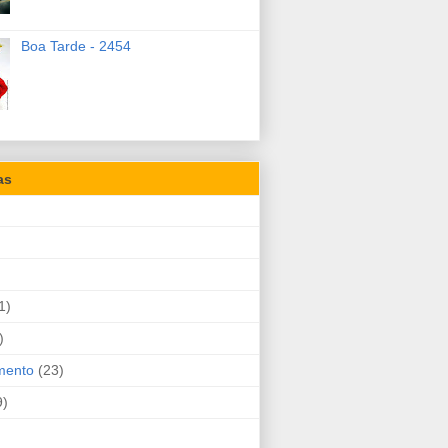
Boa Tarde - 2454
as
1)
)
mento
(23)
9)