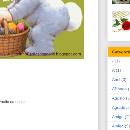
Categori
-
(1)
A
(1)
Abril
(3)
Afilhada
(
Agosto
(3
vação da equipe;
Agradeci
Amiga
(2
Amigo
(9)