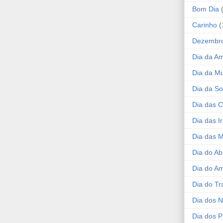
Bom Dia
Carinho
(
Dezembr
Dia da A
Dia da Mu
Dia da S
Dia das C
Dia das I
Dia das 
Dia do Ab
Dia do A
Dia do Tr
Dia dos 
Dia dos P