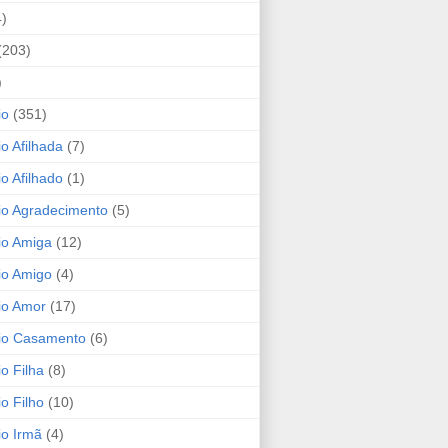
4)
(203)
)
io
(351)
io Afilhada
(7)
io Afilhado
(1)
io Agradecimento
(5)
io Amiga
(12)
io Amigo
(4)
io Amor
(17)
rio Casamento
(6)
io Filha
(8)
io Filho
(10)
io Irmã
(4)