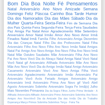
Bom Dia
Boa Noite
Fé
Pensamentos
Natal
Aniversário
Ano Novo
Amizade
Semana
Domingo
Feliz Páscoa
Carinho
Boa Tarde
Humor
Dia dos Namorados
Dia das Mães
Sábado
Dia da
Mulher
Quarta-Feira
Sexta-Feira
Fim de Semana
Dia
dos Pais
Quinta-Feira
Segunda-Feira
Terça-Feira
Saudades
Paz
Amiga
Pai
Natal Amor
Agradecimento
Mãe
Setembro
Aniversário Amor
Natal Irmão
Amor
Ano Novo Amor
Irmã
Finados
Natal Irmã
Família
Filho
Aniversário Amiga
Dezembro
Dia das Crianças
Natal Filho
Dia dos Professores
Natal Filha
Aniversário Filho
Ano Novo Filho
Ano Novo Irmão
Natal Amigos
Natal Pai
Amigo
Ano Novo Amigo
Ano Novo Filha
Ano Novo Irmã
Natal Mãe
Outubro
Saudades Mãe
Aniversário Filha
Ano Novo
Pai
Ano Novo Vovó
Dia do Abraço
Natal Amiga
Natal Vovó
Natal
Vovô
Natal gif
Aniversário Afilhada
Aniversário Mãe
Ano Novo
Mãe
Ano Novo Vovô
Dia do Amigo
Irmão
Natal Amigo
Aniversário
Casamento
Aniversário Vovó
Ano Novo Amiga
Filha
Vovó
Aniversário Agradecimento
Aniversário Irmão
Aniversário Pai
Aniversário Vovô
Avós
Feriado
Amigos
Aniversário Amigo
Aniversário Irmã
Aniversário Prima
Ano Novo gif
Vovô
Abril
Agosto
Aniversário Sobrinho
Aniversário Sogra
Fe
Irmã(o)
Julho
Maio
Novembro
Primavera
Dia da Sogra
Filhos
Junho
Prima
Verdade
-
A
Afilhada
Aniversário Afilhado
Aniversário Primo
Aniversário Sobrinha
Ano Novo
Amigos
Ano NovoVovô
Dia da Amizade
Dia das Irmãs
Dia do Trabalho
Esperança
Março
Primos
Sobrinha
Sobrinhos
Terça - Feira
Tia