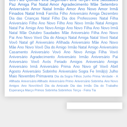
Paz
Amiga
Pai
Natal Amor
Agradecimento
Mãe
Setembro
Aniversário Amor
Natal Irmão
Amor
Ano Novo Amor
Irmã
Finados
Natal Irmã
Família
Filho
Aniversário Amiga
Dezembro
Dia das Crianças
Natal Filho
Dia dos Professores
Natal Filha
Aniversário Filho
Ano Novo Filho
Ano Novo Irmão
Natal Amigos
Natal Pai
Amigo
Ano Novo Amigo
Ano Novo Filha
Ano Novo Irmã
Natal Mãe
Outubro
Saudades Mãe
Aniversário Filha
Ano Novo
Pai
Ano Novo Vovó
Dia do Abraço
Natal Amiga
Natal Vovó
Natal
Vovô
Natal gif
Aniversário Afilhada
Aniversário Mãe
Ano Novo
Mãe
Ano Novo Vovô
Dia do Amigo
Irmão
Natal Amigo
Aniversário
Casamento
Aniversário Vovó
Ano Novo Amiga
Filha
Vovó
Aniversário Agradecimento
Aniversário Irmão
Aniversário Pai
Aniversário Vovô
Avós
Feriado
Amigos
Aniversário Amigo
Aniversário Irmã
Aniversário Prima
Ano Novo gif
Vovô
Abril
Agosto
Aniversário Sobrinho
Aniversário Sogra
Fe
Irmã(o)
Julho
Maio
Novembro
Primavera
Dia da Sogra
Filhos
Junho
Prima
Verdade
-
A
Afilhada
Aniversário Afilhado
Aniversário Primo
Aniversário Sobrinha
Ano Novo
Amigos
Ano NovoVovô
Dia da Amizade
Dia das Irmãs
Dia do Trabalho
Esperança
Março
Primos
Sobrinha
Sobrinhos
Terça - Feira
Tia