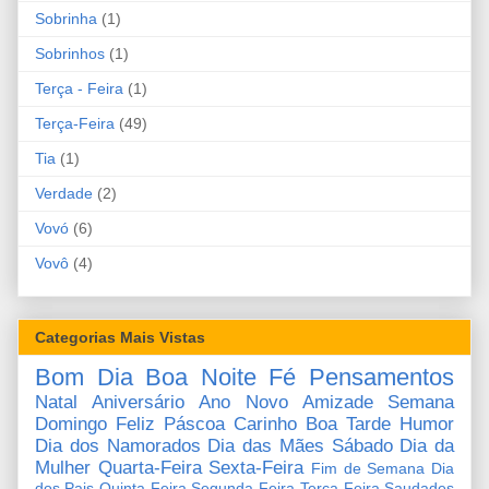
Sobrinha
(1)
Sobrinhos
(1)
Terça - Feira
(1)
Terça-Feira
(49)
Tia
(1)
Verdade
(2)
Vovó
(6)
Vovô
(4)
Categorias Mais Vistas
Bom Dia
Boa Noite
Fé
Pensamentos
Natal
Aniversário
Ano Novo
Amizade
Semana
Domingo
Feliz Páscoa
Carinho
Boa Tarde
Humor
Dia dos Namorados
Dia das Mães
Sábado
Dia da
Mulher
Quarta-Feira
Sexta-Feira
Fim de Semana
Dia
dos Pais
Quinta-Feira
Segunda-Feira
Terça-Feira
Saudades