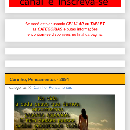
Se você estiver usando
CELULAR
ou
TABLET
as
CATEGORIAS
e outas informações
encontram-se disponíveis no final da página.
Carinho, Pensamentos - 2994
categorias >>
Carinho
,
Pensamentos