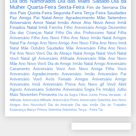
Dia dos Namorados
Dia das Mães
Sábado
Dia da
Mulher
Quarta-Feira
Sexta-Feira
Fim de Semana
Dia
dos Pais
Quinta-Feira
Segunda-Feira
Terça-Feira
Saudades
Paz
Amiga
Pai
Natal Amor
Agradecimento
Mãe
Setembro
Aniversário Amor
Natal Irmão
Amor
Ano Novo Amor
Irmã
Finados
Natal Irmã
Família
Filho
Aniversário Amiga
Dezembro
Dia das Crianças
Natal Filho
Dia dos Professores
Natal Filha
Aniversário Filho
Ano Novo Filho
Ano Novo Irmão
Natal Amigos
Natal Pai
Amigo
Ano Novo Amigo
Ano Novo Filha
Ano Novo Irmã
Natal Mãe
Outubro
Saudades Mãe
Aniversário Filha
Ano Novo
Pai
Ano Novo Vovó
Dia do Abraço
Natal Amiga
Natal Vovó
Natal
Vovô
Natal gif
Aniversário Afilhada
Aniversário Mãe
Ano Novo
Mãe
Ano Novo Vovô
Dia do Amigo
Irmão
Natal Amigo
Aniversário
Casamento
Aniversário Vovó
Ano Novo Amiga
Filha
Vovó
Aniversário Agradecimento
Aniversário Irmão
Aniversário Pai
Aniversário Vovô
Avós
Feriado
Amigos
Aniversário Amigo
Aniversário Irmã
Aniversário Prima
Ano Novo gif
Vovô
Abril
Agosto
Aniversário Sobrinho
Aniversário Sogra
Fe
Irmã(o)
Julho
Maio
Novembro
Primavera
Dia da Sogra
Filhos
Junho
Prima
Verdade
-
A
Afilhada
Aniversário Afilhado
Aniversário Primo
Aniversário Sobrinha
Ano Novo
Amigos
Ano NovoVovô
Dia da Amizade
Dia das Irmãs
Dia do Trabalho
Esperança
Março
Primos
Sobrinha
Sobrinhos
Terça - Feira
Tia